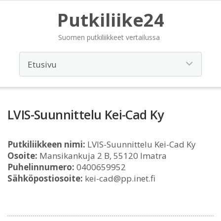
Putkiliike24
Suomen putkiliikkeet vertailussa
LVIS-Suunnittelu Kei-Cad Ky
Putkiliikkeen nimi:
LVIS-Suunnittelu Kei-Cad Ky
Osoite:
Mansikankuja 2 B, 55120 Imatra
Puhelinnumero:
0400659952
Sähköpostiosoite:
kei-cad@pp.inet.fi