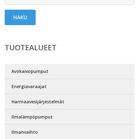
HAKU
TUOTEALUEET
Avokaivopumput
Energiavaraajat
Harmaavesijärjestelmät
Ilmalämpöpumput
Ilmanvaihto