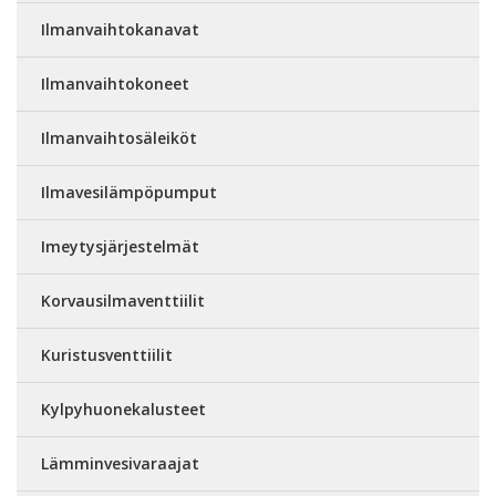
Ilmanvaihtokanavat
Ilmanvaihtokoneet
Ilmanvaihtosäleiköt
Ilmavesilämpöpumput
Imeytysjärjestelmät
Korvausilmaventtiilit
Kuristusventtiilit
Kylpyhuonekalusteet
Lämminvesivaraajat