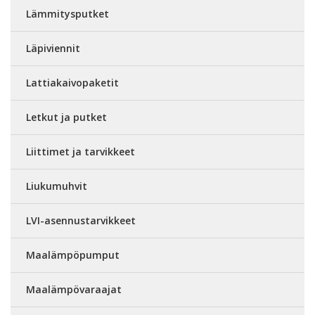
Lämmitysputket
Läpiviennit
Lattiakaivopaketit
Letkut ja putket
Liittimet ja tarvikkeet
Liukumuhvit
LVI-asennustarvikkeet
Maalämpöpumput
Maalämpövaraajat