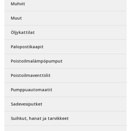
Muhvit
Muut
Öljykattilat
Palopostikaapit
Poistoilmalämpöpumput
Poistoilmaventtiilit
Pumppuautomaatit
Sadevesiputket
Suihkut, hanat ja tarvikkeet