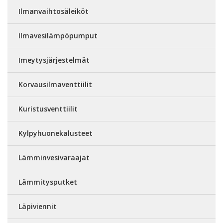
Ilmanvaihtosäleiköt
Ilmavesilämpöpumput
Imeytysjärjestelmät
Korvausilmaventtiilit
Kuristusventtiilit
Kylpyhuonekalusteet
Lämminvesivaraajat
Lämmitysputket
Läpiviennit