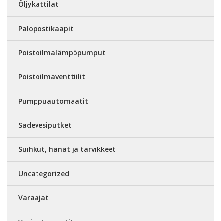
Öljykattilat
Palopostikaapit
Poistoilmalämpöpumput
Poistoilmaventtiilit
Pumppuautomaatit
Sadevesiputket
Suihkut, hanat ja tarvikkeet
Uncategorized
Varaajat