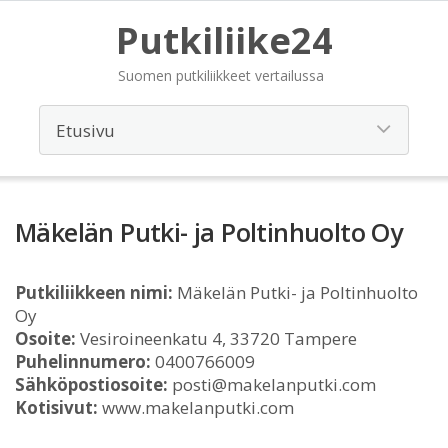
Putkiliike24
Suomen putkiliikkeet vertailussa
Mäkelän Putki- ja Poltinhuolto Oy
Putkiliikkeen nimi:
Mäkelän Putki- ja Poltinhuolto
Oy
Osoite:
Vesiroineenkatu 4, 33720 Tampere
Puhelinnumero:
0400766009
Sähköpostiosoite:
posti@makelanputki.com
Kotisivut:
www.makelanputki.com