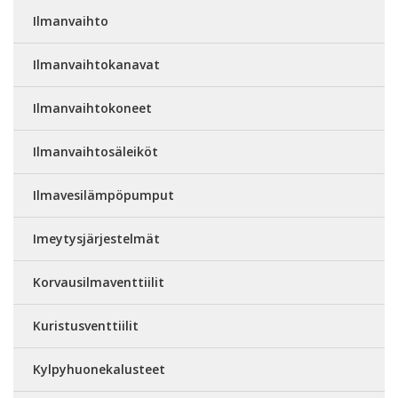
Ilmanvaihto
Ilmanvaihtokanavat
Ilmanvaihtokoneet
Ilmanvaihtosäleiköt
Ilmavesilämpöpumput
Imeytysjärjestelmät
Korvausilmaventtiilit
Kuristusventtiilit
Kylpyhuonekalusteet