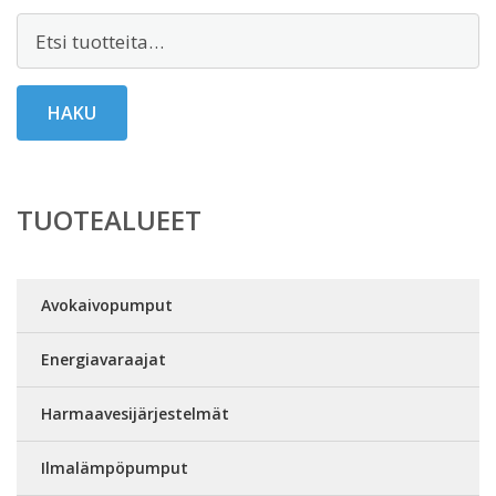
Etsi:
HAKU
TUOTEALUEET
Avokaivopumput
Energiavaraajat
Harmaavesijärjestelmät
Ilmalämpöpumput