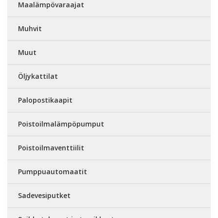
Maalämpövaraajat
Muhvit
Muut
Öljykattilat
Palopostikaapit
Poistoilmalämpöpumput
Poistoilmaventtiilit
Pumppuautomaatit
Sadevesiputket