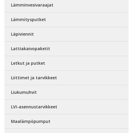
Lämminvesivaraajat
Lämmitysputket
Läpiviennit
Lattiakaivopaketit
Letkut ja putket
Liittimet ja tarvikkeet
Liukumuhvit
LVI-asennustarvikkeet
Maalämpöpumput