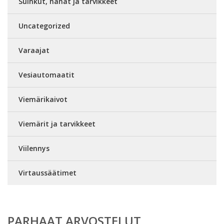
Suihkut, hanat ja tarvikkeet
Uncategorized
Varaajat
Vesiautomaatit
Viemärikaivot
Viemärit ja tarvikkeet
Viilennys
Virtaussäätimet
PARHAAT ARVOSTELUT