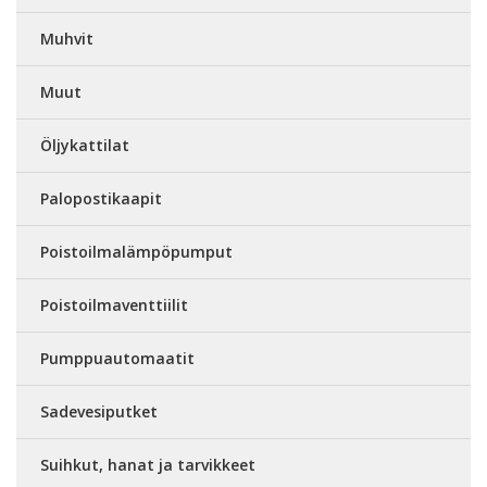
Muhvit
Muut
Öljykattilat
Palopostikaapit
Poistoilmalämpöpumput
Poistoilmaventtiilit
Pumppuautomaatit
Sadevesiputket
Suihkut, hanat ja tarvikkeet