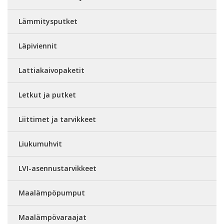
Lämmitysputket
Läpiviennit
Lattiakaivopaketit
Letkut ja putket
Liittimet ja tarvikkeet
Liukumuhvit
LVI-asennustarvikkeet
Maalämpöpumput
Maalämpövaraajat