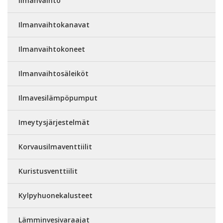
Ilmanvaihto
Ilmanvaihtokanavat
Ilmanvaihtokoneet
Ilmanvaihtosäleiköt
Ilmavesilämpöpumput
Imeytysjärjestelmät
Korvausilmaventtiilit
Kuristusventtiilit
Kylpyhuonekalusteet
Lämminvesivaraajat