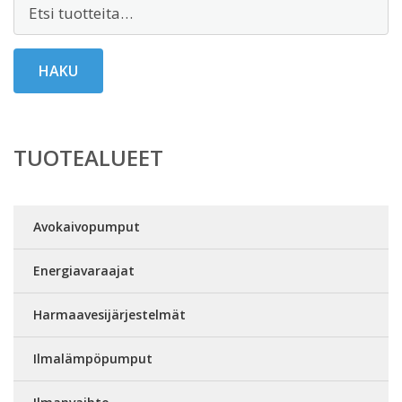
Etsi:
HAKU
TUOTEALUEET
Avokaivopumput
Energiavaraajat
Harmaavesijärjestelmät
Ilmalämpöpumput