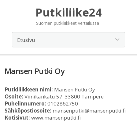
Putkiliike24
Suomen putkiliikkeet vertailussa
Mansen Putki Oy
Putkiliikkeen nimi:
Mansen Putki Oy
Osoite:
Viinikankatu 57, 33800 Tampere
Puhelinnumero:
0102862750
Sähköpostiosoite:
mansenputki@mansenputki.fi
Kotisivut:
www.mansenputki.fi