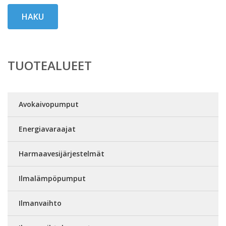
HAKU
TUOTEALUEET
Avokaivopumput
Energiavaraajat
Harmaavesijärjestelmät
Ilmalämpöpumput
Ilmanvaihto