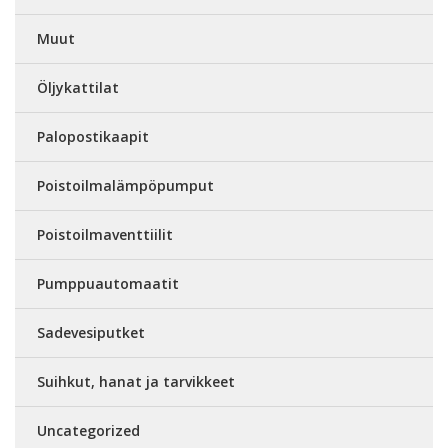
Muut
Öljykattilat
Palopostikaapit
Poistoilmalämpöpumput
Poistoilmaventtiilit
Pumppuautomaatit
Sadevesiputket
Suihkut, hanat ja tarvikkeet
Uncategorized