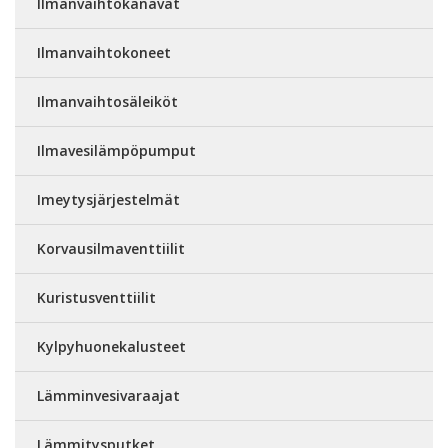
Ilmanvaihtokanavat
Ilmanvaihtokoneet
Ilmanvaihtosäleiköt
Ilmavesilämpöpumput
Imeytysjärjestelmät
Korvausilmaventtiilit
Kuristusventtiilit
Kylpyhuonekalusteet
Lämminvesivaraajat
Lämmitysputket