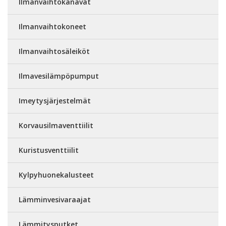
Ilmanvaihtokanavat
Ilmanvaihtokoneet
Ilmanvaihtosäleiköt
Ilmavesilämpöpumput
Imeytysjärjestelmät
Korvausilmaventtiilit
Kuristusventtiilit
Kylpyhuonekalusteet
Lämminvesivaraajat
Lämmitysputket