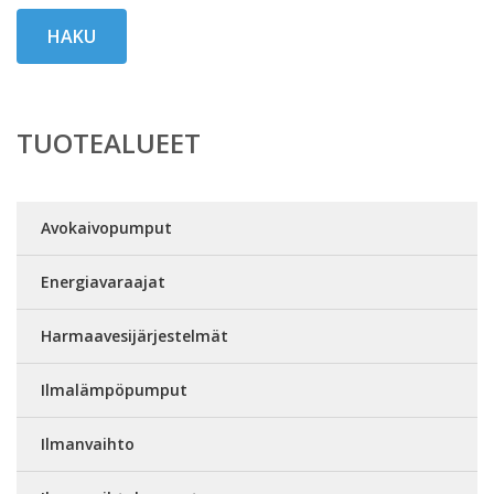
HAKU
TUOTEALUEET
Avokaivopumput
Energiavaraajat
Harmaavesijärjestelmät
Ilmalämpöpumput
Ilmanvaihto