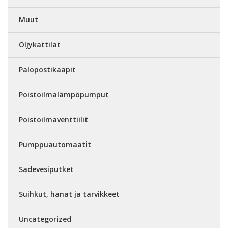
Muut
Öljykattilat
Palopostikaapit
Poistoilmalämpöpumput
Poistoilmaventtiilit
Pumppuautomaatit
Sadevesiputket
Suihkut, hanat ja tarvikkeet
Uncategorized