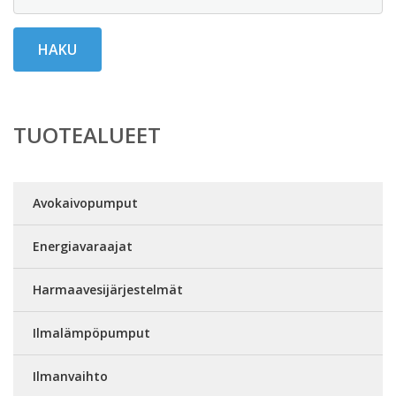
HAKU
TUOTEALUEET
Avokaivopumput
Energiavaraajat
Harmaavesijärjestelmät
Ilmalämpöpumput
Ilmanvaihto