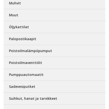
Muhvit
Muut
Öljykattilat
Palopostikaapit
Poistoilmalämpöpumput
Poistoilmaventtiilit
Pumppuautomaatit
Sadevesiputket
Suihkut, hanat ja tarvikkeet