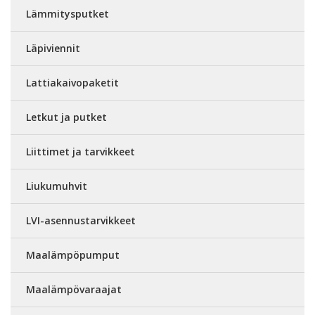
Lämmitysputket
Läpiviennit
Lattiakaivopaketit
Letkut ja putket
Liittimet ja tarvikkeet
Liukumuhvit
LVI-asennustarvikkeet
Maalämpöpumput
Maalämpövaraajat