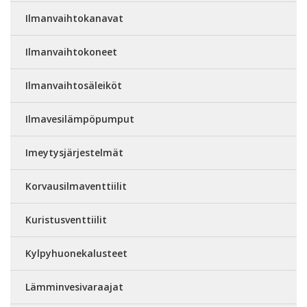
Ilmanvaihtokanavat
Ilmanvaihtokoneet
Ilmanvaihtosäleiköt
Ilmavesilämpöpumput
Imeytysjärjestelmät
Korvausilmaventtiilit
Kuristusventtiilit
Kylpyhuonekalusteet
Lämminvesivaraajat