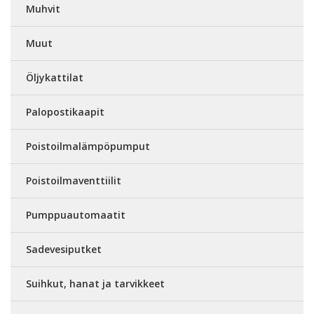
Muhvit
Muut
Öljykattilat
Palopostikaapit
Poistoilmalämpöpumput
Poistoilmaventtiilit
Pumppuautomaatit
Sadevesiputket
Suihkut, hanat ja tarvikkeet