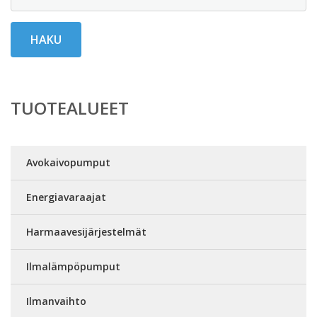
HAKU
TUOTEALUEET
Avokaivopumput
Energiavaraajat
Harmaavesijärjestelmät
Ilmalämpöpumput
Ilmanvaihto