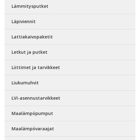
Lämmitysputket
Läpiviennit
Lattiakaivopaketit
Letkut ja putket
Liittimet ja tarvikkeet
Liukumuhvit
LVI-asennustarvikkeet
Maalämpöpumput
Maalämpövaraajat