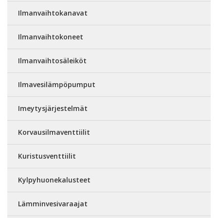
Ilmanvaihtokanavat
Ilmanvaihtokoneet
Ilmanvaihtosäleiköt
Ilmavesilämpöpumput
Imeytysjärjestelmät
Korvausilmaventtiilit
Kuristusventtiilit
Kylpyhuonekalusteet
Lämminvesivaraajat