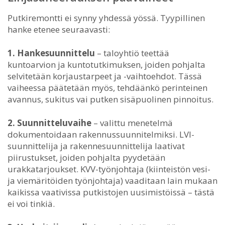
Putkiremontti ei synny yhdessä yössä. Tyypillinen
hanke etenee seuraavasti:
1. Hankesuunnittelu
– taloyhtiö teettää
kuntoarvion ja kuntotutkimuksen, joiden pohjalta
selvitetään korjaustarpeet ja -vaihtoehdot. Tässä
vaiheessa päätetään myös, tehdäänkö perinteinen
avannus, sukitus vai putken sisäpuolinen pinnoitus.
2. Suunnitteluvaihe
– valittu menetelmä
dokumentoidaan rakennussuunnitelmiksi. LVI-
suunnittelija ja rakennesuunnittelija laativat
piirustukset, joiden pohjalta pyydetään
urakkatarjoukset. KVV-työnjohtaja (kiinteistön vesi-
ja viemäritöiden työnjohtaja) vaaditaan lain mukaan
kaikissa vaativissa putkistojen uusimistöissä – tästä
ei voi tinkiä.