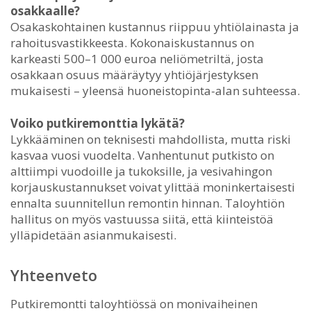
osakkaalle?
Osakaskohtainen kustannus riippuu yhtiölainasta ja
rahoitusvastikkeesta. Kokonaiskustannus on
karkeasti 500–1 000 euroa neliömetriltä, josta
osakkaan osuus määräytyy yhtiöjärjestyksen
mukaisesti – yleensä huoneistopinta-alan suhteessa.
Voiko putkiremonttia lykätä?
Lykkääminen on teknisesti mahdollista, mutta riski
kasvaa vuosi vuodelta. Vanhentunut putkisto on
alttiimpi vuodoille ja tukoksille, ja vesivahingon
korjauskustannukset voivat ylittää moninkertaisesti
ennalta suunnitellun remontin hinnan. Taloyhtiön
hallitus on myös vastuussa siitä, että kiinteistöä
ylläpidetään asianmukaisesti.
Yhteenveto
Putkiremontti taloyhtiössä on monivaiheinen