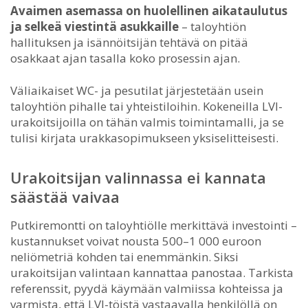
Avaimen asemassa on huolellinen aikataulutus
ja selkeä viestintä asukkaille
– taloyhtiön
hallituksen ja isännöitsijän tehtävä on pitää
osakkaat ajan tasalla koko prosessin ajan.
Väliaikaiset WC- ja pesutilat järjestetään usein
taloyhtiön pihalle tai yhteistiloihin. Kokeneilla LVI-
urakoitsijoilla on tähän valmis toimintamalli, ja se
tulisi kirjata urakkasopimukseen yksiselitteisesti.
Urakoitsijan valinnassa ei kannata
säästää vaivaa
Putkiremontti on taloyhtiölle merkittävä investointi –
kustannukset voivat nousta 500–1 000 euroon
neliömetriä kohden tai enemmänkin. Siksi
urakoitsijan valintaan kannattaa panostaa. Tarkista
referenssit, pyydä käymään valmiissa kohteissa ja
varmista, että LVI-töistä vastaavalla henkilöllä on