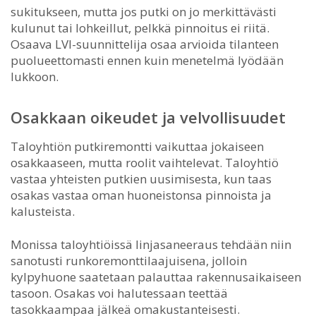
sukitukseen, mutta jos putki on jo merkittävästi
kulunut tai lohkeillut, pelkkä pinnoitus ei riitä.
Osaava LVI-suunnittelija osaa arvioida tilanteen
puolueettomasti ennen kuin menetelmä lyödään
lukkoon.
Osakkaan oikeudet ja velvollisuudet
Taloyhtiön putkiremontti vaikuttaa jokaiseen
osakkaaseen, mutta roolit vaihtelevat. Taloyhtiö
vastaa yhteisten putkien uusimisesta, kun taas
osakas vastaa oman huoneistonsa pinnoista ja
kalusteista.
Monissa taloyhtiöissä linjasaneeraus tehdään niin
sanotusti runkoremonttilaajuisena, jolloin
kylpyhuone saatetaan palauttaa rakennusaikaiseen
tasoon. Osakas voi halutessaan teettää
tasokkaampaa jälkeä omakustanteisesti.