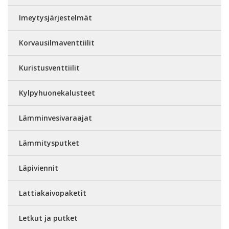
Imeytysjärjestelmät
Korvausilmaventtiilit
Kuristusventtiilit
Kylpyhuonekalusteet
Lämminvesivaraajat
Lämmitysputket
Läpiviennit
Lattiakaivopaketit
Letkut ja putket