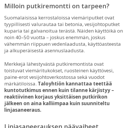
Milloin putkiremontti on tarpeen?
Suomalaisissa kerrostaloissa viemäriputket ovat
tyypillisesti valurautaa tai betonia, vesijohtoputket
kuparia tai galvanoitua terästä. Näiden käyttöikä on
noin 40–50 vuotta – joskus enemmän, joskus
vähemmän riippuen vedenlaadusta, käyttöasteesta
ja alkuperäisestä asennuslaadusta.
Merkkejä lähestyvästä putkiremontista ovat
toistuvat viemäritukokset, ruosteinen käyttövesi,
paine-erot vesijohtoverkostossa sekä vuodot
märkätiloissa.
Taloyhtiön kannattaa teettää
kuntotutkimus ennen kuin tilanne kärjistyy –
reaktiivinen korjaus yksittäisen putkirikon
jälkeen on aina kalliimpaa kuin suunniteltu
linjasaneeraus.
Linjasaneerauksen päävaiheet