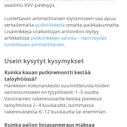
vaadittu KVV-pätevyys.
Luotettavan ammattilaisen löytämiseen saa apua
vertailemalla
putkiliikkeitä
omalta paikkakunnalta.
Lisävinkkejä urakoitsijan arviointiin löytyy
artikkelista
putkiliikkeen valinta – näin löydät
luotettavan ammattilaisen
.
Usein kysytyt kysymykset
Kuinka kauan putkiremontti kestää
taloyhtiössä?
Hankkeen kokonaiskesto suunnittelusta töiden
valmistumiseen on tyypillisesti 1–3 vuotta.
Varsinainen rakennusvaihe kestää pienessä
taloyhtiössä 2–4 kuukautta, isommassa
rakennuksessa 6–12 kuukautta tai enemmän.
Kuinka paljon linjasaneeraus maksaa