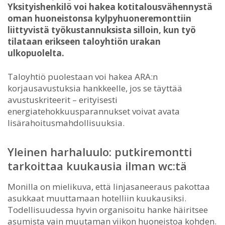
Yksityishenkilö voi hakea kotitalousvähennystä
oman huoneistonsa kylpyhuoneremonttiin
liittyvistä työkustannuksista silloin, kun työ
tilataan erikseen taloyhtiön urakan
ulkopuolelta.
Taloyhtiö puolestaan voi hakea ARA:n
korjausavustuksia hankkeelle, jos se täyttää
avustuskriteerit – erityisesti
energiatehokkuusparannukset voivat avata
lisärahoitusmahdollisuuksia.
Yleinen harhaluulo: putkiremontti
tarkoittaa kuukausia ilman wc:tä
Monilla on mielikuva, että linjasaneeraus pakottaa
asukkaat muuttamaan hotelliin kuukausiksi.
Todellisuudessa hyvin organisoitu hanke häiritsee
asumista vain muutaman viikon huoneistoa kohden.