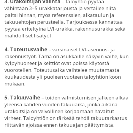
3. Urakoitsijan valinta
– taloyhtiö pyytää
vähintään 3–5 urakkatarjousta ja vertailee niitä
paitsi hinnan, myös referenssien, aikataulun ja
takuuehtojen perusteella. Tarjouksessa kannattaa
pyytää eriteltyinä LVI-urakka, rakennusurakka sekä
mahdolliset lisätyöt.
4. Toteutusvaihe
– varsinaiset LVI-asennus- ja
rakennustyöt. Tämä on asukkaille näkyvin vaihe, kun
kylpyhuoneet ja keittiöt ovat poissa käytöstä
vuorotellen. Toteutusaika vaihtelee muutamasta
kuukaudesta yli puoleen vuoteen taloyhtiön koon
mukaan.
5. Takuuvaihe
– töiden valmistumisen jälkeen alkaa
yleensä kahden vuoden takuuaika, jonka aikana
urakoitsija on velvollinen korjaamaan havaitut
virheet. Taloyhtiön on tärkeää tehdä takuutarkastus
riittävän ajoissa ennen takuuajan päättymistä.