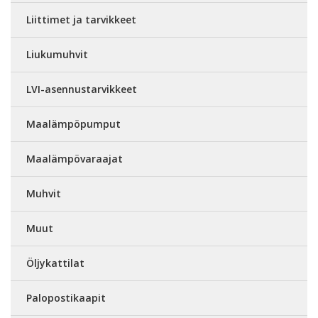
Liittimet ja tarvikkeet
Liukumuhvit
LVI-asennustarvikkeet
Maalämpöpumput
Maalämpövaraajat
Muhvit
Muut
Öljykattilat
Palopostikaapit