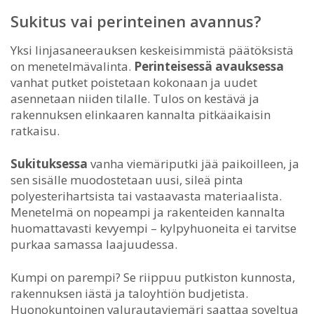
Sukitus vai perinteinen avannus?
Yksi linjasaneerauksen keskeisimmistä päätöksistä
on menetelmävalinta.
Perinteisessä avauksessa
vanhat putket poistetaan kokonaan ja uudet
asennetaan niiden tilalle. Tulos on kestävä ja
rakennuksen elinkaaren kannalta pitkäaikaisin
ratkaisu.
Sukituksessa
vanha viemäriputki jää paikoilleen, ja
sen sisälle muodostetaan uusi, sileä pinta
polyesterihartsista tai vastaavasta materiaalista.
Menetelmä on nopeampi ja rakenteiden kannalta
huomattavasti kevyempi – kylpyhuoneita ei tarvitse
purkaa samassa laajuudessa.
Kumpi on parempi? Se riippuu putkiston kunnosta,
rakennuksen iästä ja taloyhtiön budjetista.
Huonokuntoinen valurautaviemäri saattaa soveltua