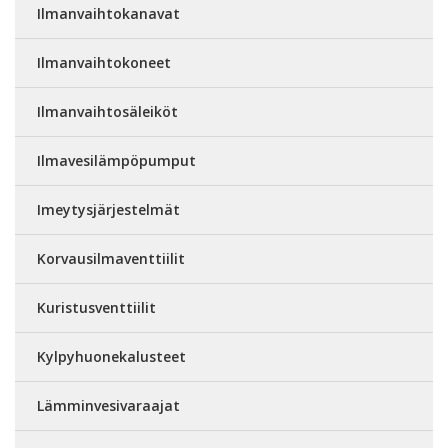
Ilmanvaihtokanavat
Ilmanvaihtokoneet
Ilmanvaihtosäleiköt
Ilmavesilämpöpumput
Imeytysjärjestelmät
Korvausilmaventtiilit
Kuristusventtiilit
Kylpyhuonekalusteet
Lämminvesivaraajat