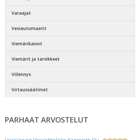
Varaajat
Vesiautomaatit
Viemärikaivot
Viemärit ja tarvikkeet
Viilennys
Virtaussäätimet
PARHAAT ARVOSTELUT
Jalasjärven Vesijohtoliike Kannosto Oy