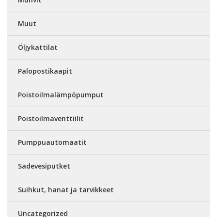
Muut
Öljykattilat
Palopostikaapit
Poistoilmalämpöpumput
Poistoilmaventtiilit
Pumppuautomaatit
Sadevesiputket
Suihkut, hanat ja tarvikkeet
Uncategorized