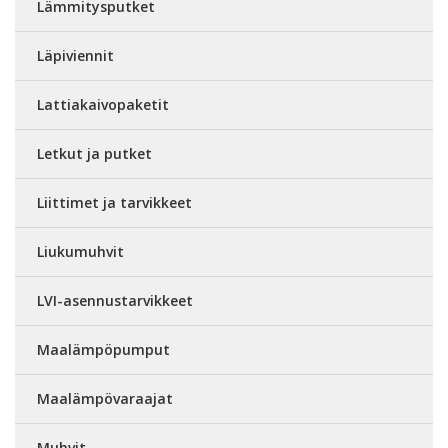
Lämmitysputket
Läpiviennit
Lattiakaivopaketit
Letkut ja putket
Liittimet ja tarvikkeet
Liukumuhvit
LVI-asennustarvikkeet
Maalämpöpumput
Maalämpövaraajat
Muhvit