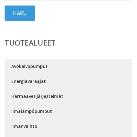
HAKU
TUOTEALUEET
Avokaivopumput
Energiavaraajat
Harmaavesijärjestelmät
Ilmalämpöpumput
Ilmanvaihto