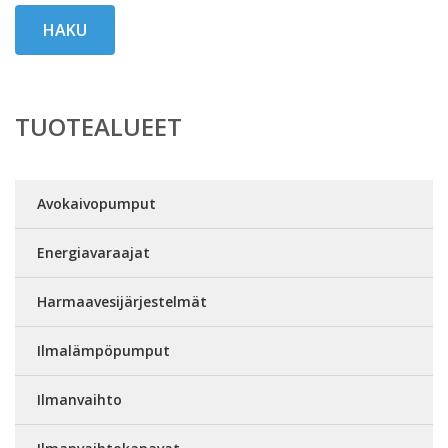
HAKU
TUOTEALUEET
Avokaivopumput
Energiavaraajat
Harmaavesijärjestelmät
Ilmalämpöpumput
Ilmanvaihto