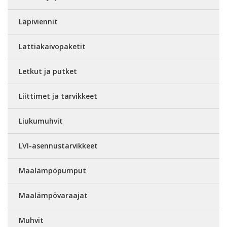
Läpiviennit
Lattiakaivopaketit
Letkut ja putket
Liittimet ja tarvikkeet
Liukumuhvit
LVI-asennustarvikkeet
Maalämpöpumput
Maalämpövaraajat
Muhvit