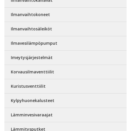
Ilmanvaihtokanavat
Ilmanvaihtokoneet
Ilmanvaihtosäleiköt
Ilmavesilämpöpumput
Imeytysjärjestelmät
Korvausilmaventtiilit
Kuristusventtiilit
Kylpyhuonekalusteet
Lämminvesivaraajat
Lämmitysputket