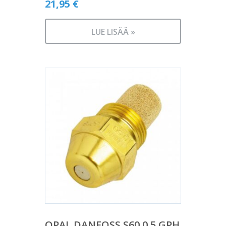
21,95
€
LUE LISÄÄ »
OPAL DANFOSS S60 0,5 GPH