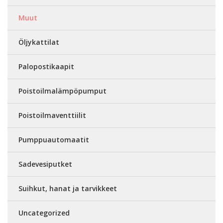
Muut
Öljykattilat
Palopostikaapit
Poistoilmalämpöpumput
Poistoilmaventtiilit
Pumppuautomaatit
Sadevesiputket
Suihkut, hanat ja tarvikkeet
Uncategorized