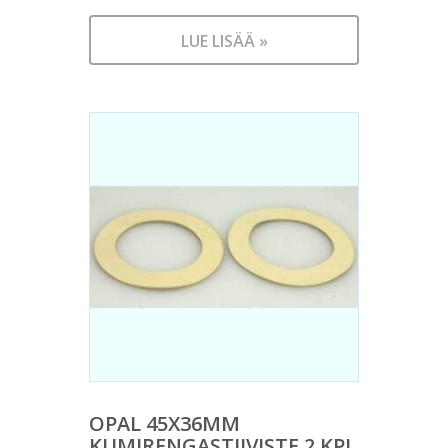
LUE LISÄÄ »
OPAL 45X36MM
KUMIRENGASTIIVISTE 2 KPL