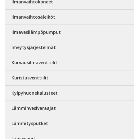
Ilmanvaihtokoneet
Ilmanvaihtosäleiköt
Ilmavesilämpöpumput
Imeytysjärjestelmät
Korvausilmaventtiilit
Kuristusventtiilit
Kylpyhuonekalusteet
Lämminvesivaraajat
Lämmitysputket
Läpiviennit