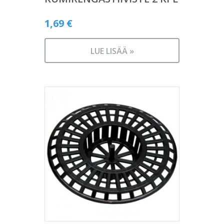
1,69
€
LUE LISÄÄ »