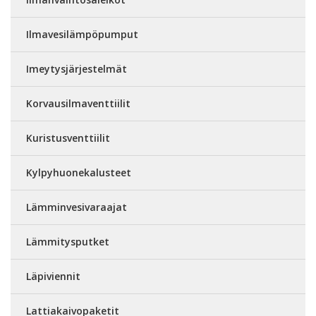
Ilmavesilämpöpumput
Imeytysjärjestelmät
Korvausilmaventtiilit
Kuristusventtiilit
Kylpyhuonekalusteet
Lämminvesivaraajat
Lämmitysputket
Läpiviennit
Lattiakaivopaketit