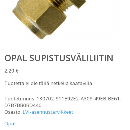
OPAL SUPISTUSVÄLILIITIN
2,29
€
Tuotetta ei ole tällä hetkellä saatavilla
Tuotetunnus:
130702-911E92E2-A309-49EB-BE61-
D7B7BB0BD446
Osasto:
LVI-asennustarvikkeet
Opal