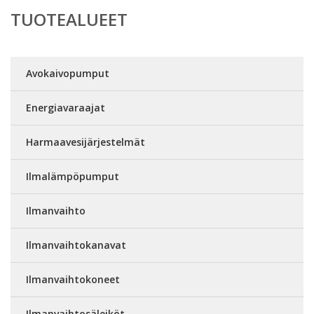
TUOTEALUEET
Avokaivopumput
Energiavaraajat
Harmaavesijärjestelmät
Ilmalämpöpumput
Ilmanvaihto
Ilmanvaihtokanavat
Ilmanvaihtokoneet
Ilmanvaihtosäleiköt