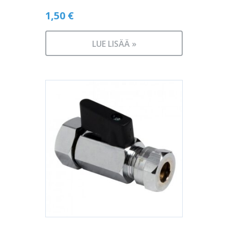
1,50
€
LUE LISÄÄ »