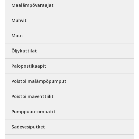
Maalämpövaraajat
Muhvit
Muut
Öljykattilat
Palopostikaapit
Poistoilmalämpöpumput
Poistoilmaventtiilit
Pumppuautomaatit
Sadevesiputket