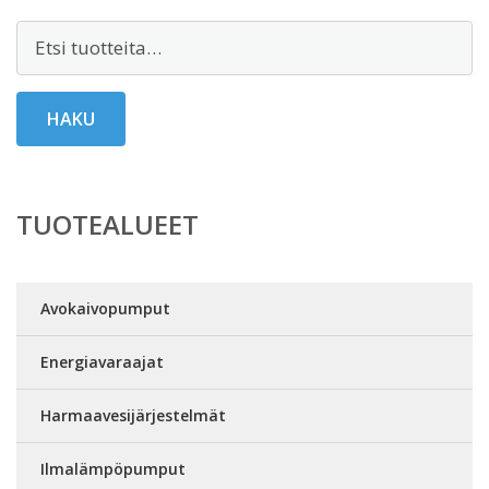
Etsi:
HAKU
TUOTEALUEET
Avokaivopumput
Energiavaraajat
Harmaavesijärjestelmät
Ilmalämpöpumput