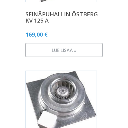
SEINÄPUHALLIN ÖSTBERG
KV 125 A
169,00
€
LUE LISÄÄ »