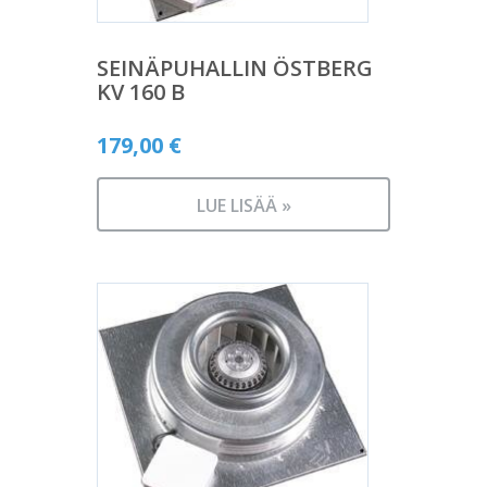
SEINÄPUHALLIN ÖSTBERG
KV 160 B
179,00
€
LUE LISÄÄ »