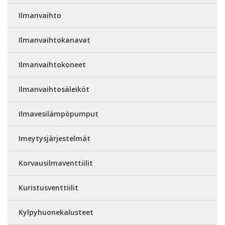
Ilmanvaihto
Ilmanvaihtokanavat
Ilmanvaihtokoneet
Ilmanvaihtosäleiköt
Ilmavesilämpöpumput
Imeytysjärjestelmät
Korvausilmaventtiilit
Kuristusventtiilit
Kylpyhuonekalusteet