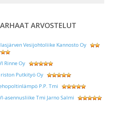
PARHAAT ARVOSTELUT
alasjärven Vesijohtoliike Kannosto Oy
VI Rinne Oy
iriston Putkityö Oy
ehopoltinlämpö P.P. Tmi
VI-asennusliike Tmi Jarno Salmi