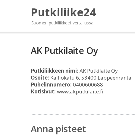
Putkiliike24
Suomen putkiliikkeet vertailussa
AK Putkilaite Oy
Putkiliikkeen nimi:
AK Putkilaite Oy
Osoite:
Kalliokatu 6, 53400 Lappeenranta
Puhelinnumero:
0400600688
Kotisivut:
www.akputkilaite.fi
Anna pisteet