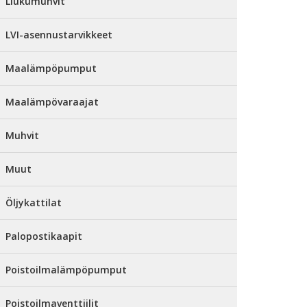
Liukumuhvit
LVI-asennustarvikkeet
Maalämpöpumput
Maalämpövaraajat
Muhvit
Muut
Öljykattilat
Palopostikaapit
Poistoilmalämpöpumput
Poistoilmaventtiilit