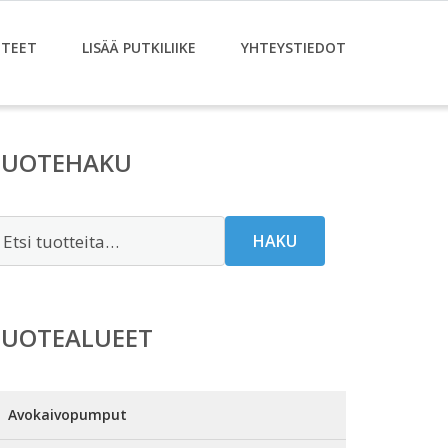
TEET
LISÄÄ PUTKILIIKE
YHTEYSTIEDOT
TUOTEHAKU
tsi:
HAKU
TUOTEALUEET
Avokaivopumput