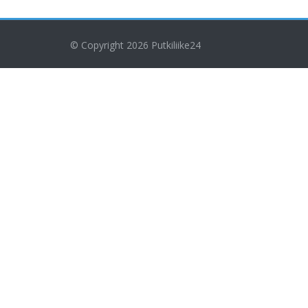
© Copyright 2026
Putkiliike24