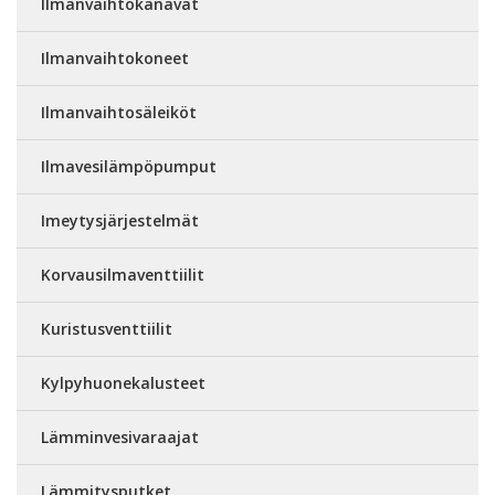
Ilmanvaihtokanavat
Ilmanvaihtokoneet
Ilmanvaihtosäleiköt
Ilmavesilämpöpumput
Imeytysjärjestelmät
Korvausilmaventtiilit
Kuristusventtiilit
Kylpyhuonekalusteet
Lämminvesivaraajat
Lämmitysputket