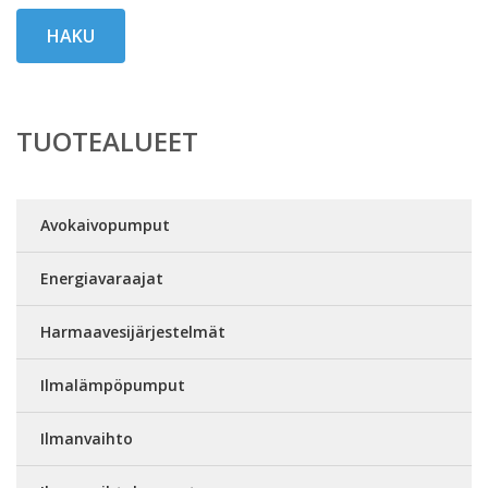
HAKU
TUOTEALUEET
Avokaivopumput
Energiavaraajat
Harmaavesijärjestelmät
Ilmalämpöpumput
Ilmanvaihto