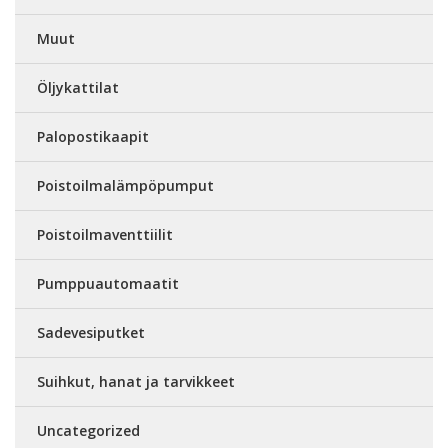
Muut
Öljykattilat
Palopostikaapit
Poistoilmalämpöpumput
Poistoilmaventtiilit
Pumppuautomaatit
Sadevesiputket
Suihkut, hanat ja tarvikkeet
Uncategorized