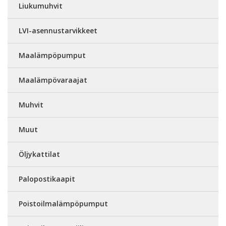
Liukumuhvit
LVI-asennustarvikkeet
Maalämpöpumput
Maalämpövaraajat
Muhvit
Muut
Öljykattilat
Palopostikaapit
Poistoilmalämpöpumput