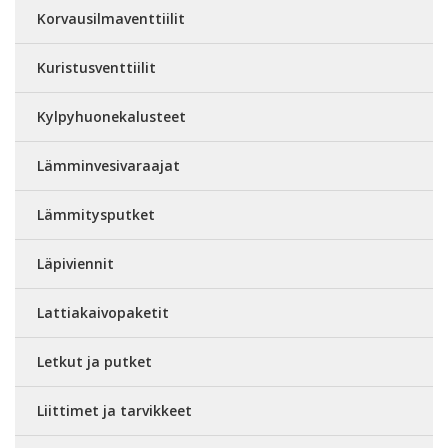
Korvausilmaventtiilit
Kuristusventtiilit
Kylpyhuonekalusteet
Lämminvesivaraajat
Lämmitysputket
Läpiviennit
Lattiakaivopaketit
Letkut ja putket
Liittimet ja tarvikkeet