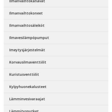
Ilmanvaihtokanavat
Ilmanvaihtokoneet
Ilmanvaihtosäleiköt
Ilmavesilämpöpumput
Imeytysjärjestelmät
Korvausilmaventtiilit
Kuristusventtiilit
Kylpyhuonekalusteet
Lämminvesivaraajat
Lämmitysputket