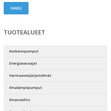
HAKU
TUOTEALUEET
Avokaivopumput
Energiavaraajat
Harmaavesijärjestelmät
Ilmalämpöpumput
Ilmanvaihto