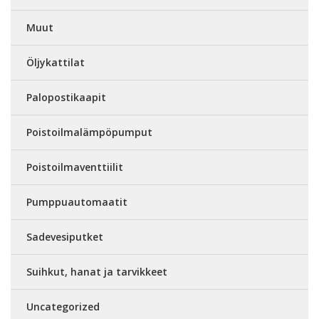
Muut
Öljykattilat
Palopostikaapit
Poistoilmalämpöpumput
Poistoilmaventtiilit
Pumppuautomaatit
Sadevesiputket
Suihkut, hanat ja tarvikkeet
Uncategorized