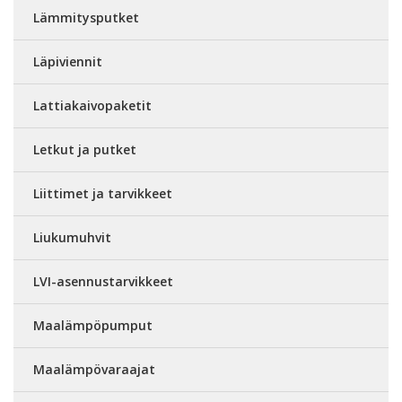
Lämmitysputket
Läpiviennit
Lattiakaivopaketit
Letkut ja putket
Liittimet ja tarvikkeet
Liukumuhvit
LVI-asennustarvikkeet
Maalämpöpumput
Maalämpövaraajat