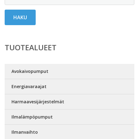
HAKU
TUOTEALUEET
Avokaivopumput
Energiavaraajat
Harmaavesijärjestelmät
Ilmalämpöpumput
Ilmanvaihto