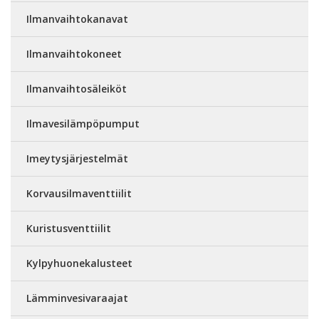
Ilmanvaihtokanavat
Ilmanvaihtokoneet
Ilmanvaihtosäleiköt
Ilmavesilämpöpumput
Imeytysjärjestelmät
Korvausilmaventtiilit
Kuristusventtiilit
Kylpyhuonekalusteet
Lämminvesivaraajat