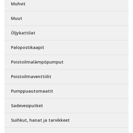
Muhvit
Muut
Öljykattilat
Palopostikaapit
Poistoilmalämpöpumput
Poistoilmaventtiilit
Pumppuautomaatit
Sadevesiputket
Suihkut, hanat ja tarvikkeet