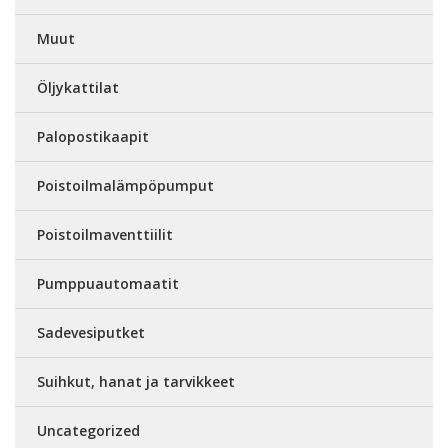
Muut
Öljykattilat
Palopostikaapit
Poistoilmalämpöpumput
Poistoilmaventtiilit
Pumppuautomaatit
Sadevesiputket
Suihkut, hanat ja tarvikkeet
Uncategorized