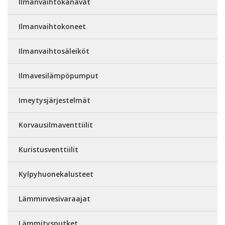
Ilmanvaihtokanavat
Ilmanvaihtokoneet
Ilmanvaihtosäleiköt
Ilmavesilämpöpumput
Imeytysjärjestelmät
Korvausilmaventtiilit
Kuristusventtiilit
Kylpyhuonekalusteet
Lämminvesivaraajat
Lämmitysputket