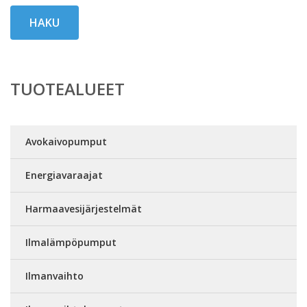
HAKU
TUOTEALUEET
Avokaivopumput
Energiavaraajat
Harmaavesijärjestelmät
Ilmalämpöpumput
Ilmanvaihto