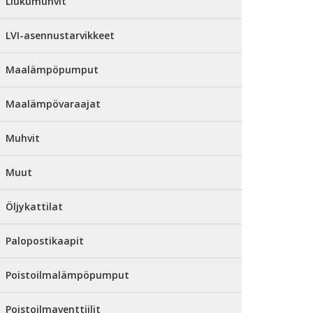
Liukumuhvit
LVI-asennustarvikkeet
Maalämpöpumput
Maalämpövaraajat
Muhvit
Muut
Öljykattilat
Palopostikaapit
Poistoilmalämpöpumput
Poistoilmaventtiilit