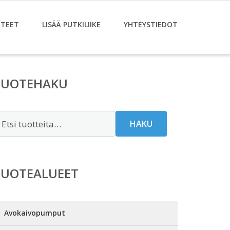
TEET
LISÄÄ PUTKILIIKE
YHTEYSTIEDOT
TUOTEHAKU
tsi:
HAKU
TUOTEALUEET
Avokaivopumput