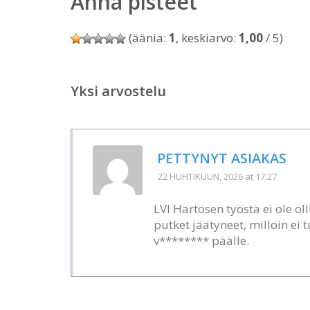
Anna pisteet
(ääniä:
1
, keskiarvo:
1,00
/ 5)
Yksi arvostelu
PETTYNYT ASIAKAS
22 HUHTIKUUN, 2026
at 17:27
LVI Hartosen työstä ei ole o
putket jäätyneet, milloin ei 
v******** päälle.