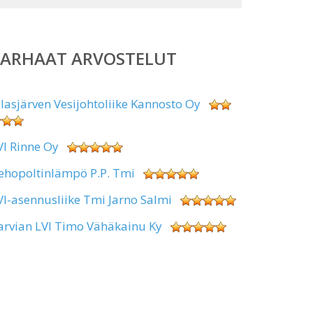
PARHAAT ARVOSTELUT
alasjärven Vesijohtoliike Kannosto Oy
VI Rinne Oy
ehopoltinlämpö P.P. Tmi
VI-asennusliike Tmi Jarno Salmi
arvian LVI Timo Vähäkainu Ky