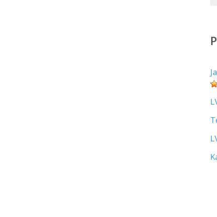
J
L
T
L
K