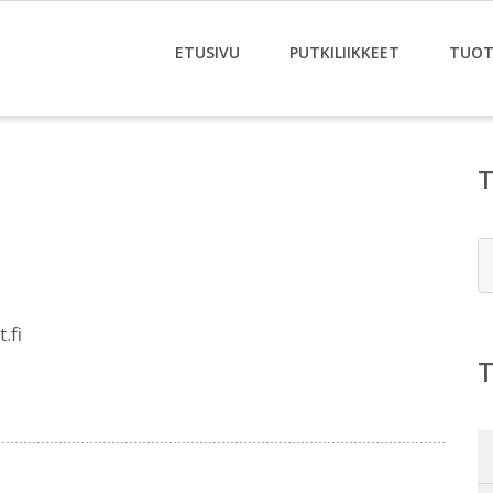
ETUSIVU
PUTKILIIKKEET
TUOT
E
.fi