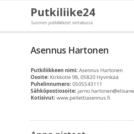
Putkiliike24
Suomen putkiliikkeet vertailussa
Asennus Hartonen
Putkiliikkeen nimi:
Asennus Hartonen
Osoite:
Kirkkotie 98, 05820 Hyvinkää
Puhelinnumero:
0505543111
Sähköpostiosoite:
jarno.hartonen@elisanet
Kotisivut:
www.pellettiasennus.fi