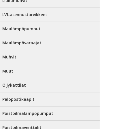
Liukumuhvit
LVI-asennustarvikkeet
Maalämpöpumput
Maalämpövaraajat
Muhvit
Muut
Öljykattilat
Palopostikaapit
Poistoilmalämpöpumput
Poistoilmaventtiilit