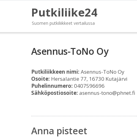
Putkiliike24
Suomen putkiliikkeet vertailussa
Asennus-ToNo Oy
Putkiliikkeen nimi:
Asennus-ToNo Oy
Osoite:
Hersalantie 77, 16730 Kutajärvi
Puhelinnumero:
0407596696
Sähköpostiosoite:
asennus-tono@phnet.fi
Anna pisteet