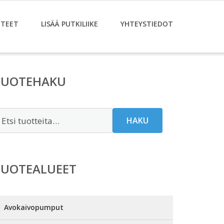
TEET
LISÄÄ PUTKILIIKE
YHTEYSTIEDOT
TUOTEHAKU
tsi:
HAKU
TUOTEALUEET
Avokaivopumput