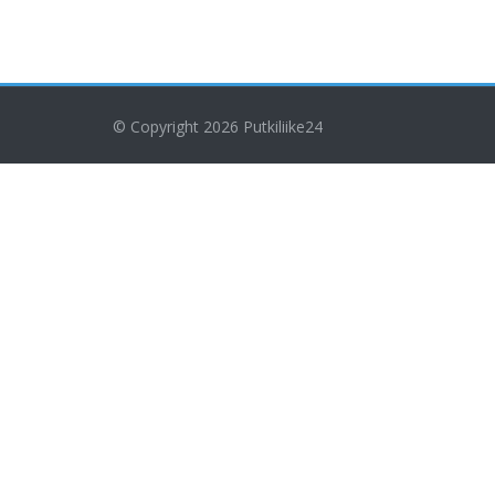
© Copyright 2026
Putkiliike24