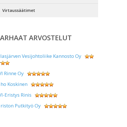
Virtaussäätimet
PARHAAT ARVOSTELUT
alasjärven Vesijohtoliike Kannosto Oy
VI Rinne Oy
uho Koskinen
VI-Eristys Rinis
iriston Putkityö Oy