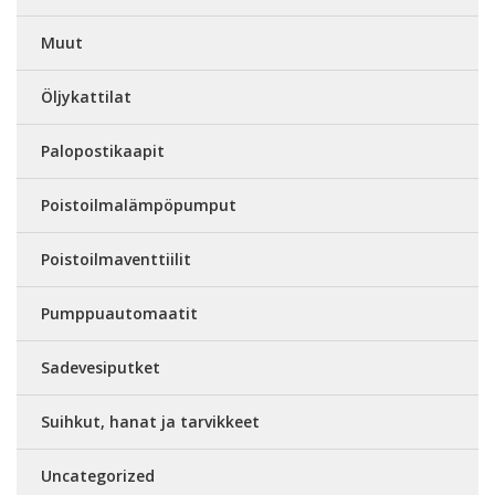
Muut
Öljykattilat
Palopostikaapit
Poistoilmalämpöpumput
Poistoilmaventtiilit
Pumppuautomaatit
Sadevesiputket
Suihkut, hanat ja tarvikkeet
Uncategorized