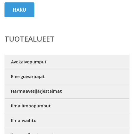
HAKU
TUOTEALUEET
Avokaivopumput
Energiavaraajat
Harmaavesijärjestelmät
Ilmalämpöpumput
Ilmanvaihto