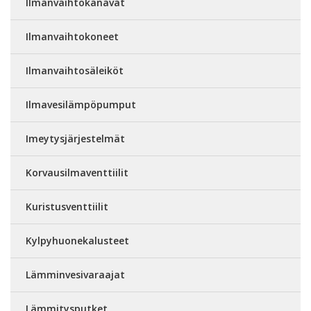
Ilmanvaihtokanavat
Ilmanvaihtokoneet
Ilmanvaihtosäleiköt
Ilmavesilämpöpumput
Imeytysjärjestelmät
Korvausilmaventtiilit
Kuristusventtiilit
Kylpyhuonekalusteet
Lämminvesivaraajat
Lämmitysputket