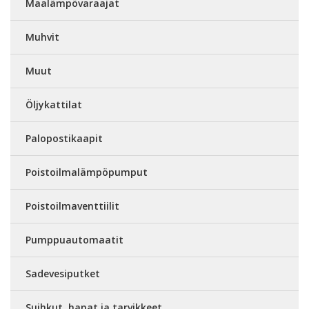
Maalämpövaraajat
Muhvit
Muut
Öljykattilat
Palopostikaapit
Poistoilmalämpöpumput
Poistoilmaventtiilit
Pumppuautomaatit
Sadevesiputket
Suihkut, hanat ja tarvikkeet