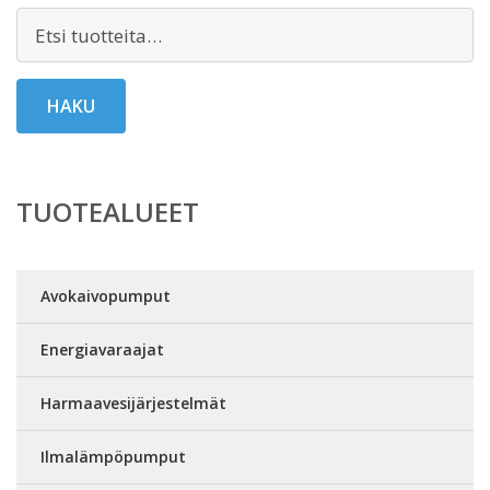
Etsi:
HAKU
TUOTEALUEET
Avokaivopumput
Energiavaraajat
Harmaavesijärjestelmät
Ilmalämpöpumput