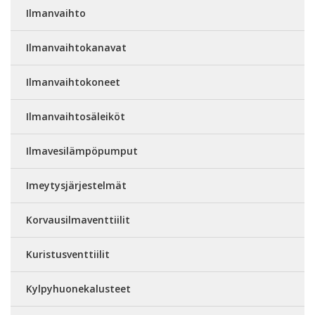
Ilmanvaihto
Ilmanvaihtokanavat
Ilmanvaihtokoneet
Ilmanvaihtosäleiköt
Ilmavesilämpöpumput
Imeytysjärjestelmät
Korvausilmaventtiilit
Kuristusventtiilit
Kylpyhuonekalusteet