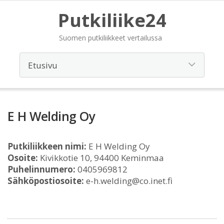
Putkiliike24
Suomen putkiliikkeet vertailussa
E H Welding Oy
Putkiliikkeen nimi:
E H Welding Oy
Osoite:
Kivikkotie 10, 94400 Keminmaa
Puhelinnumero:
0405969812
Sähköpostiosoite:
e-h.welding@co.inet.fi