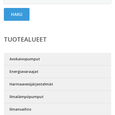
HAKU
TUOTEALUEET
Avokaivopumput
Energiavaraajat
Harmaavesijärjestelmät
Ilmalämpöpumput
Ilmanvaihto