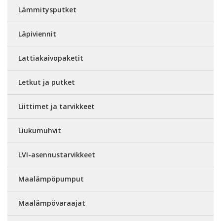
Lämmitysputket
Läpiviennit
Lattiakaivopaketit
Letkut ja putket
Liittimet ja tarvikkeet
Liukumuhvit
LVI-asennustarvikkeet
Maalämpöpumput
Maalämpövaraajat