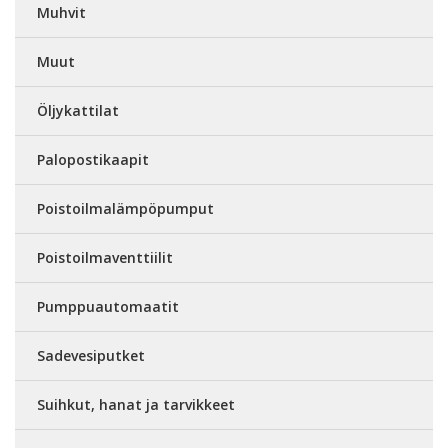
Muhvit
Muut
Öljykattilat
Palopostikaapit
Poistoilmalämpöpumput
Poistoilmaventtiilit
Pumppuautomaatit
Sadevesiputket
Suihkut, hanat ja tarvikkeet