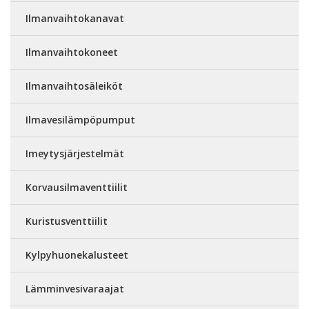
Ilmanvaihtokanavat
Ilmanvaihtokoneet
Ilmanvaihtosäleiköt
Ilmavesilämpöpumput
Imeytysjärjestelmät
Korvausilmaventtiilit
Kuristusventtiilit
Kylpyhuonekalusteet
Lämminvesivaraajat