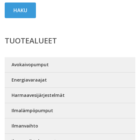
HAKU
TUOTEALUEET
Avokaivopumput
Energiavaraajat
Harmaavesijärjestelmät
Ilmalämpöpumput
Ilmanvaihto