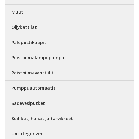
Muut
Öljykattilat
Palopostikaapit
Poistoilmalämpöpumput
Poistoilmaventtiilit
Pumppuautomaatit
Sadevesiputket
Suihkut, hanat ja tarvikkeet
Uncategorized