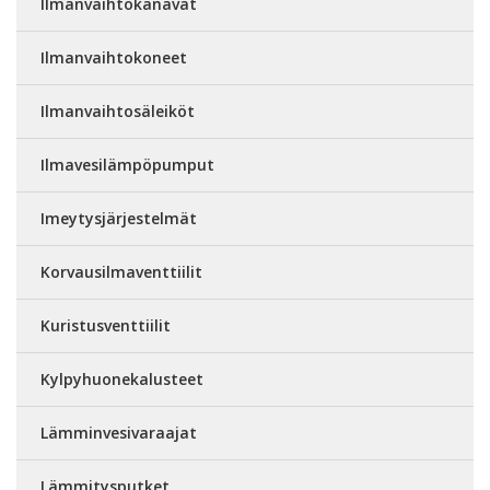
Ilmanvaihtokanavat
Ilmanvaihtokoneet
Ilmanvaihtosäleiköt
Ilmavesilämpöpumput
Imeytysjärjestelmät
Korvausilmaventtiilit
Kuristusventtiilit
Kylpyhuonekalusteet
Lämminvesivaraajat
Lämmitysputket