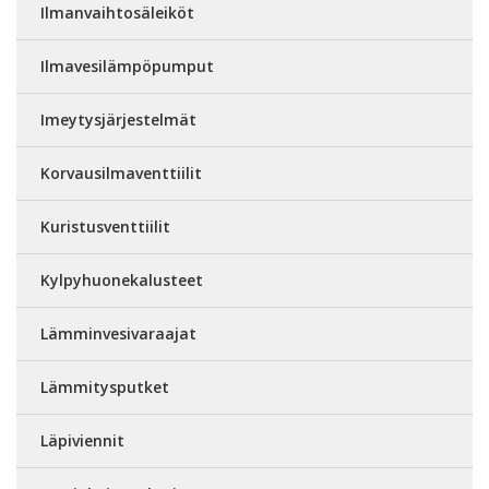
Ilmanvaihtosäleiköt
Ilmavesilämpöpumput
Imeytysjärjestelmät
Korvausilmaventtiilit
Kuristusventtiilit
Kylpyhuonekalusteet
Lämminvesivaraajat
Lämmitysputket
Läpiviennit