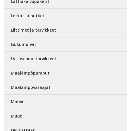
Lattiakaivopaketit
Letkut ja putket
Liittimet ja tarvikkeet
Liukumuhvit
LVI-asennustarvikkeet
Maalämpöpumput
Maalämpövaraajat
Muhvit
Muut
Öljykattilat