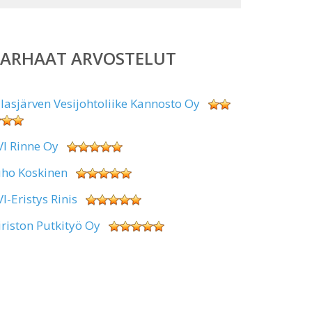
PARHAAT ARVOSTELUT
alasjärven Vesijohtoliike Kannosto Oy
VI Rinne Oy
uho Koskinen
VI-Eristys Rinis
iriston Putkityö Oy