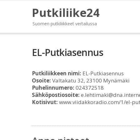
Putkiliike24
Suomen putkiliikkeet vertailussa
EL-Putkiasennus
Putkiliikkeen nimi:
EL-Putkiasennus
Osoite:
Valtakatu 32, 23100 Mynämäki
Puhelinnumero:
024372518
Sähköpostiosoite:
e.lehtimaki@dna.interne
Kotisivut:
www.viidakkoradio.com/1/el-pu