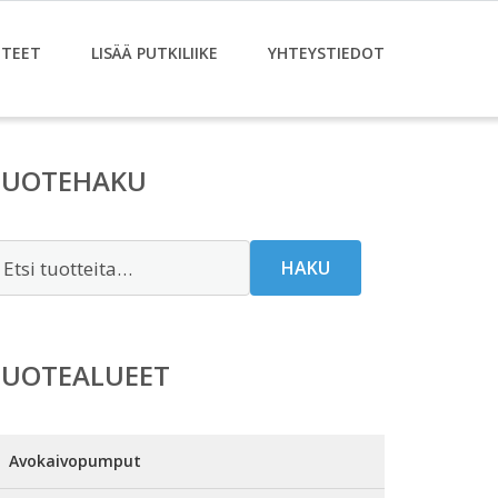
TEET
LISÄÄ PUTKILIIKE
YHTEYSTIEDOT
TUOTEHAKU
tsi:
HAKU
TUOTEALUEET
Avokaivopumput