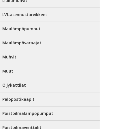
Liukumuhvit
LVI-asennustarvikkeet
Maalämpöpumput
Maalämpövaraajat
Muhvit
Muut
Öljykattilat
Palopostikaapit
Poistoilmalämpöpumput
Poistoilmaventtiilit