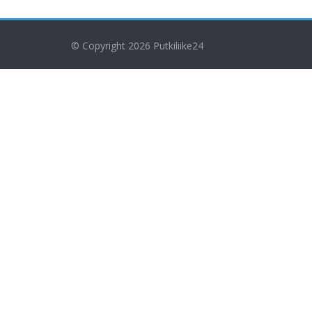
© Copyright 2026
Putkiliike24