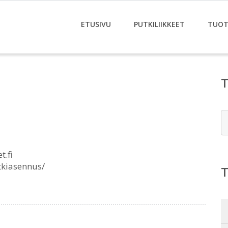
ETUSIVU
PUTKILIIKKEET
TUOT
E
t.fi
tkiasennus/