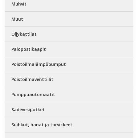
Muhvit
Muut
Öljykattilat
Palopostikaapit
Poistoilmalämpöpumput
Poistoilmaventtiilit
Pumppuautomaatit
Sadevesiputket
Suihkut, hanat ja tarvikkeet