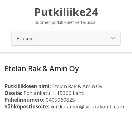
Putkiliike24
Suomen putkiliikkeet vertailussa
Etelän Rak & Amin Oy
Putkiliikkeen nimi:
Etelän Rak & Amin Oy
Osoite:
Pohjankatu 1, 15300 Lahti
Puhelinnumero:
0405060825
Sähköpostiosoite:
veikkolainen@lvi-urakointi.com