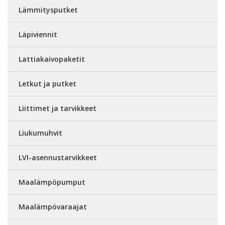
Lämmitysputket
Läpiviennit
Lattiakaivopaketit
Letkut ja putket
Liittimet ja tarvikkeet
Liukumuhvit
LVI-asennustarvikkeet
Maalämpöpumput
Maalämpövaraajat