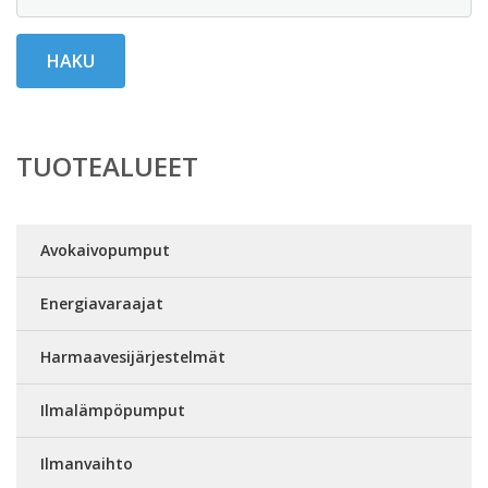
HAKU
TUOTEALUEET
Avokaivopumput
Energiavaraajat
Harmaavesijärjestelmät
Ilmalämpöpumput
Ilmanvaihto