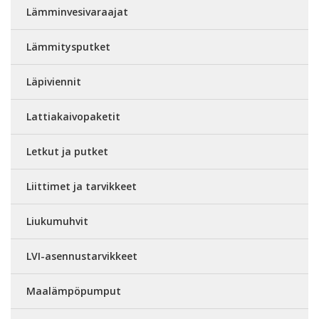
Lämminvesivaraajat
Lämmitysputket
Läpiviennit
Lattiakaivopaketit
Letkut ja putket
Liittimet ja tarvikkeet
Liukumuhvit
LVI-asennustarvikkeet
Maalämpöpumput