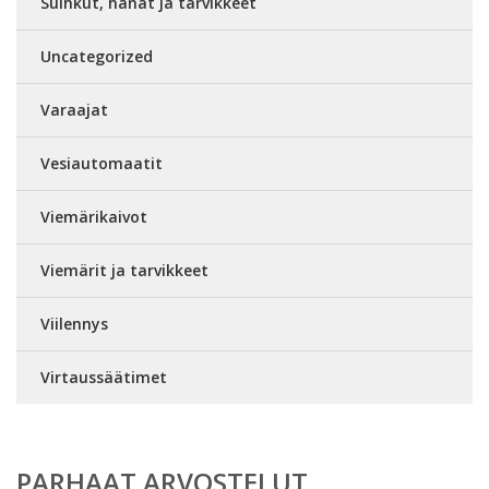
Suihkut, hanat ja tarvikkeet
Uncategorized
Varaajat
Vesiautomaatit
Viemärikaivot
Viemärit ja tarvikkeet
Viilennys
Virtaussäätimet
PARHAAT ARVOSTELUT