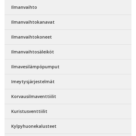
Ilmanvaihto
Ilmanvaihtokanavat
Ilmanvaihtokoneet
Ilmanvaihtosäleiköt
Ilmavesilämpöpumput
Imeytysjärjestelmät
Korvausilmaventtiilit
Kuristusventtiilit
Kylpyhuonekalusteet