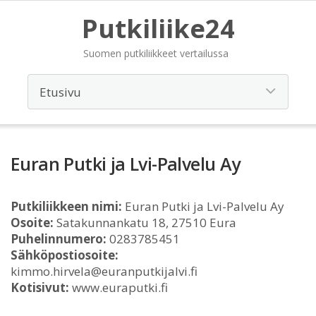
Putkiliike24
Suomen putkiliikkeet vertailussa
Euran Putki ja Lvi-Palvelu Ay
Putkiliikkeen nimi:
Euran Putki ja Lvi-Palvelu Ay
Osoite:
Satakunnankatu 18, 27510 Eura
Puhelinnumero:
0283785451
Sähköpostiosoite:
kimmo.hirvela@euranputkijalvi.fi
Kotisivut:
www.euraputki.fi