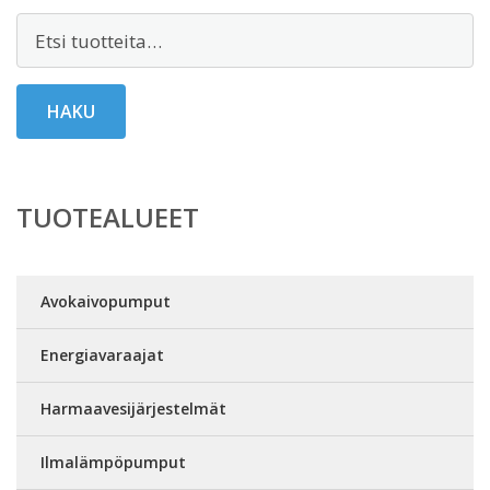
Etsi:
HAKU
TUOTEALUEET
Avokaivopumput
Energiavaraajat
Harmaavesijärjestelmät
Ilmalämpöpumput