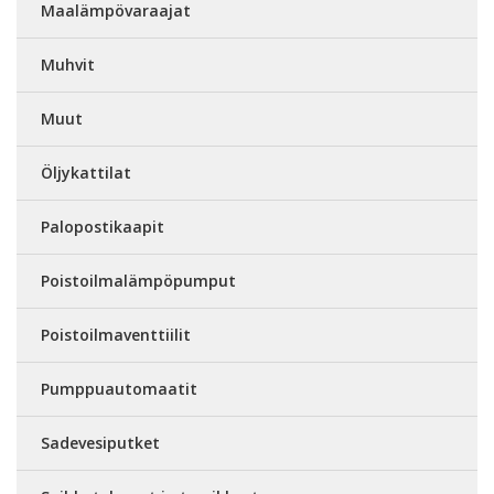
Maalämpövaraajat
Muhvit
Muut
Öljykattilat
Palopostikaapit
Poistoilmalämpöpumput
Poistoilmaventtiilit
Pumppuautomaatit
Sadevesiputket