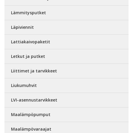
Lämmitysputket
Läpiviennit
Lattiakaivopaketit
Letkut ja putket
Liittimet ja tarvikkeet
Liukumuhvit
LVI-asennustarvikkeet
Maalämpöpumput
Maalämpövaraajat