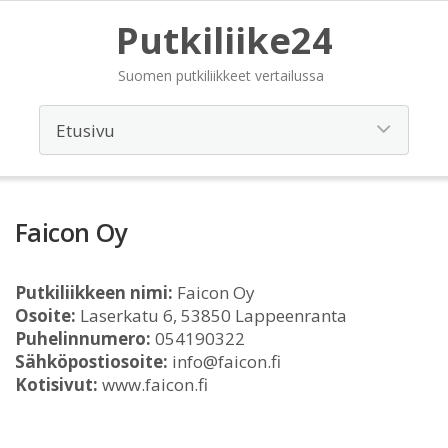
Putkiliike24
Suomen putkiliikkeet vertailussa
Faicon Oy
Putkiliikkeen nimi:
Faicon Oy
Osoite:
Laserkatu 6, 53850 Lappeenranta
Puhelinnumero:
054190322
Sähköpostiosoite:
info@faicon.fi
Kotisivut:
www.faicon.fi