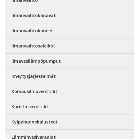
Ilmanvaihto
Ilmanvaihtokanavat
Ilmanvaihtokoneet
Ilmanvaihtosäleiköt
Ilmavesilämpöpumput
Imeytysjärjestelmät
Korvausilmaventtiilit
Kuristusventtiilit
Kylpyhuonekalusteet
Lämminvesivaraajat