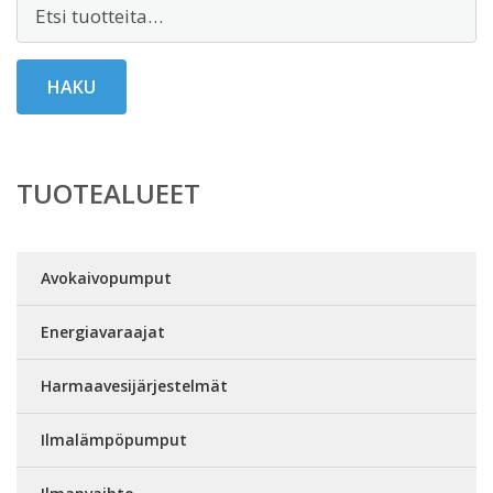
Etsi:
HAKU
TUOTEALUEET
Avokaivopumput
Energiavaraajat
Harmaavesijärjestelmät
Ilmalämpöpumput