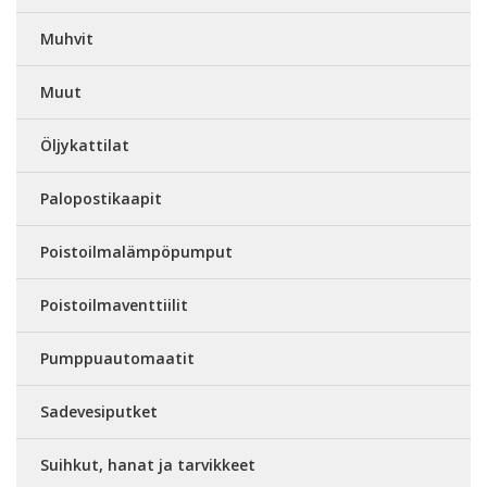
Muhvit
Muut
Öljykattilat
Palopostikaapit
Poistoilmalämpöpumput
Poistoilmaventtiilit
Pumppuautomaatit
Sadevesiputket
Suihkut, hanat ja tarvikkeet