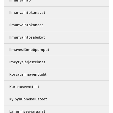
Ilmanvaihto
Ilmanvaihtokanavat
Ilmanvaihtokoneet
Ilmanvaihtosäleiköt
Ilmavesilämpöpumput
Imeytysjärjestelmät
Korvausilmaventtiilit
Kuristusventtiilit
Kylpyhuonekalusteet
Lämminvesivaraajat