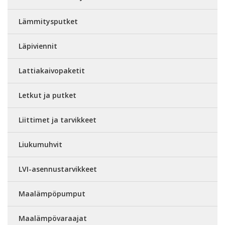
Lämmitysputket
Läpiviennit
Lattiakaivopaketit
Letkut ja putket
Liittimet ja tarvikkeet
Liukumuhvit
LVI-asennustarvikkeet
Maalämpöpumput
Maalämpövaraajat