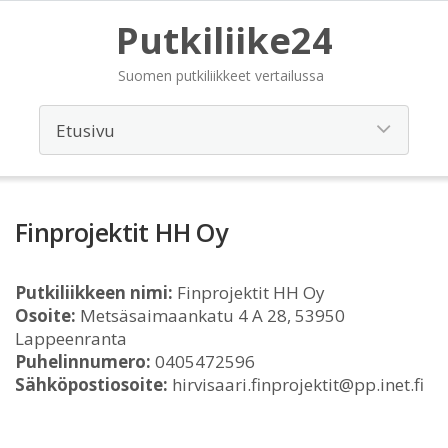
Putkiliike24
Suomen putkiliikkeet vertailussa
Finprojektit HH Oy
Putkiliikkeen nimi:
Finprojektit HH Oy
Osoite:
Metsäsaimaankatu 4 A 28, 53950
Lappeenranta
Puhelinnumero:
0405472596
Sähköpostiosoite:
hirvisaari.finprojektit@pp.inet.fi