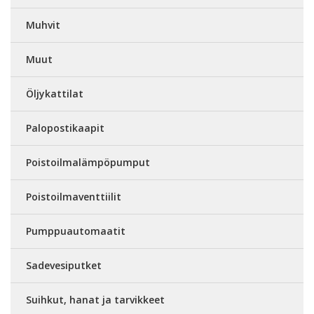
Muhvit
Muut
Öljykattilat
Palopostikaapit
Poistoilmalämpöpumput
Poistoilmaventtiilit
Pumppuautomaatit
Sadevesiputket
Suihkut, hanat ja tarvikkeet