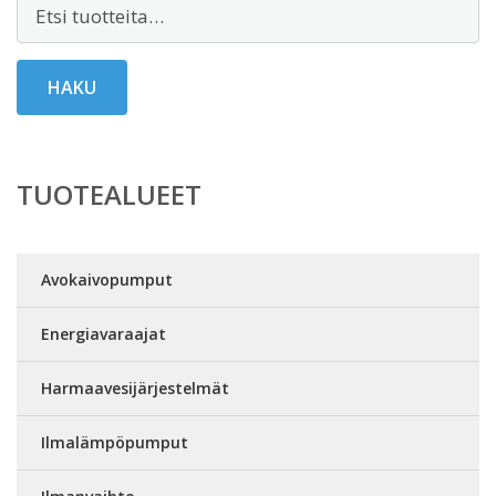
Etsi:
HAKU
TUOTEALUEET
Avokaivopumput
Energiavaraajat
Harmaavesijärjestelmät
Ilmalämpöpumput