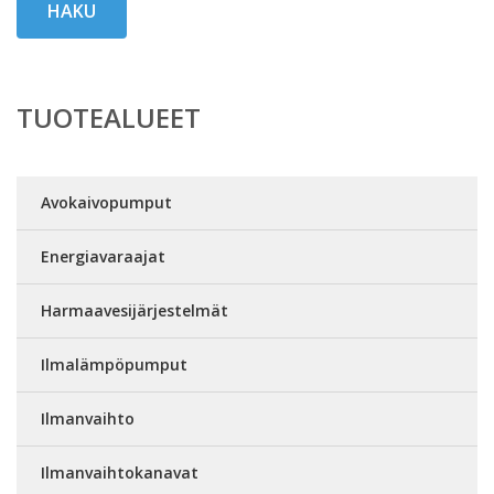
HAKU
TUOTEALUEET
Avokaivopumput
Energiavaraajat
Harmaavesijärjestelmät
Ilmalämpöpumput
Ilmanvaihto
Ilmanvaihtokanavat