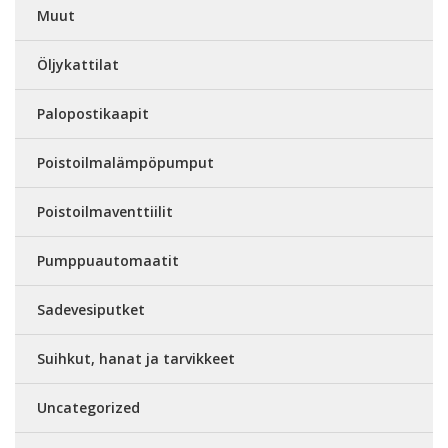
Muut
Öljykattilat
Palopostikaapit
Poistoilmalämpöpumput
Poistoilmaventtiilit
Pumppuautomaatit
Sadevesiputket
Suihkut, hanat ja tarvikkeet
Uncategorized