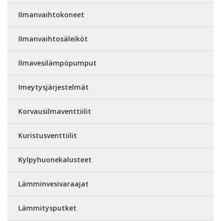
Ilmanvaihtokoneet
Ilmanvaihtosäleiköt
Ilmavesilämpöpumput
Imeytysjärjestelmät
Korvausilmaventtiilit
Kuristusventtiilit
Kylpyhuonekalusteet
Lämminvesivaraajat
Lämmitysputket