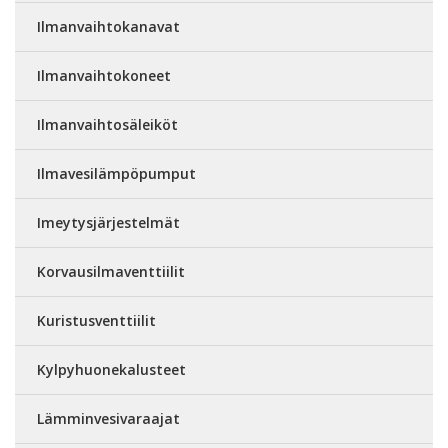
Ilmanvaihtokanavat
Ilmanvaihtokoneet
Ilmanvaihtosäleiköt
Ilmavesilämpöpumput
Imeytysjärjestelmät
Korvausilmaventtiilit
Kuristusventtiilit
Kylpyhuonekalusteet
Lämminvesivaraajat