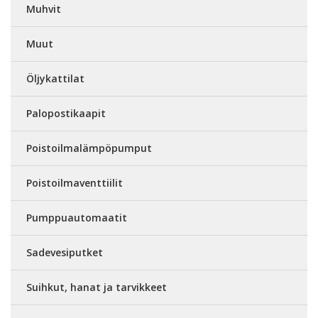
Muhvit
Muut
Öljykattilat
Palopostikaapit
Poistoilmalämpöpumput
Poistoilmaventtiilit
Pumppuautomaatit
Sadevesiputket
Suihkut, hanat ja tarvikkeet