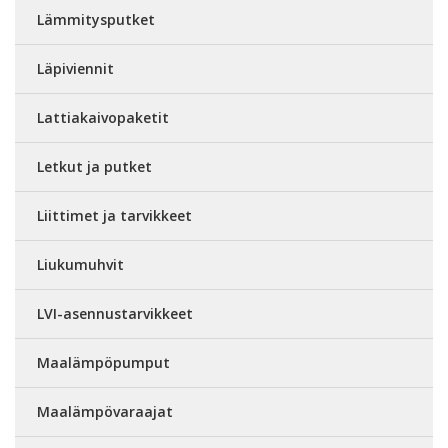
Lämmitysputket
Läpiviennit
Lattiakaivopaketit
Letkut ja putket
Liittimet ja tarvikkeet
Liukumuhvit
LVI-asennustarvikkeet
Maalämpöpumput
Maalämpövaraajat