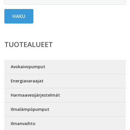
HAKU
TUOTEALUEET
Avokaivopumput
Energiavaraajat
Harmaavesijärjestelmät
Ilmalämpöpumput
Ilmanvaihto