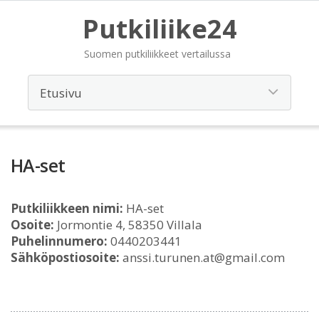
Putkiliike24
Suomen putkiliikkeet vertailussa
HA-set
Putkiliikkeen nimi:
HA-set
Osoite:
Jormontie 4, 58350 Villala
Puhelinnumero:
0440203441
Sähköpostiosoite:
anssi.turunen.at@gmail.com