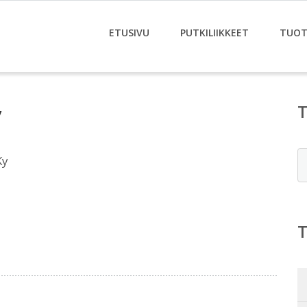
ETUSIVU
PUTKILIIKKEET
TUOT
y
E
Ky