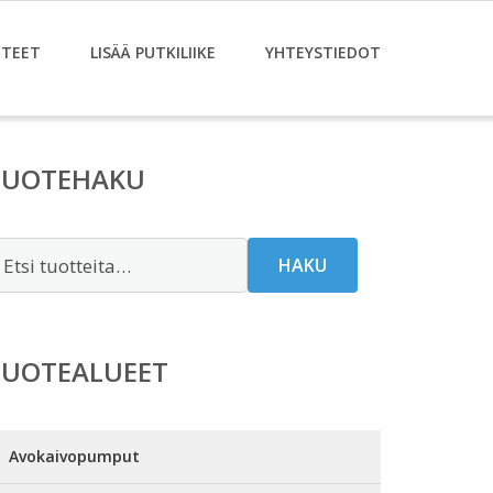
TEET
LISÄÄ PUTKILIIKE
YHTEYSTIEDOT
TUOTEHAKU
tsi:
HAKU
TUOTEALUEET
Avokaivopumput