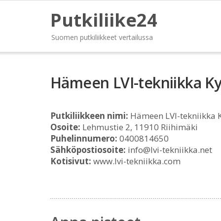
Putkiliike24
Suomen putkiliikkeet vertailussa
Hämeen LVI-tekniikka K
Putkiliikkeen nimi:
Hämeen LVI-tekniikka 
Osoite:
Lehmustie 2, 11910 Riihimäki
Puhelinnumero:
0400814650
Sähköpostiosoite:
info@lvi-tekniikka.net
Kotisivut:
www.lvi-tekniikka.com