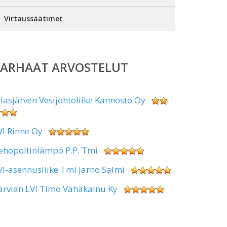
Virtaussäätimet
PARHAAT ARVOSTELUT
alasjärven Vesijohtoliike Kannosto Oy
VI Rinne Oy
ehopoltinlämpö P.P. Tmi
VI-asennusliike Tmi Jarno Salmi
arvian LVI Timo Vähäkainu Ky