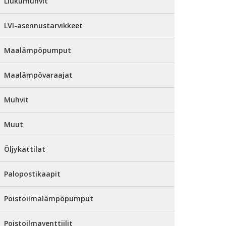
Liukumuhvit
LVI-asennustarvikkeet
Maalämpöpumput
Maalämpövaraajat
Muhvit
Muut
Öljykattilat
Palopostikaapit
Poistoilmalämpöpumput
Poistoilmaventtiilit