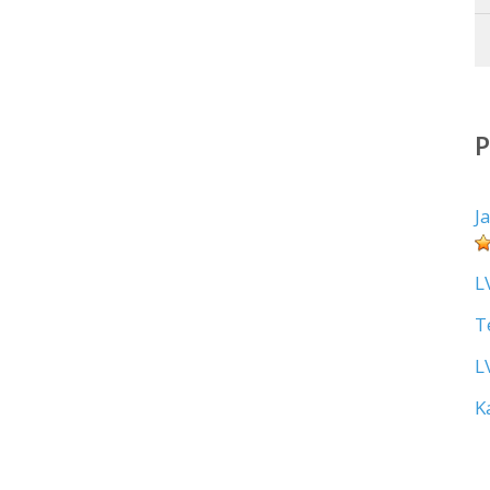
J
L
T
L
K