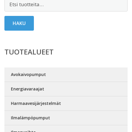
Etsi:
HAKU
TUOTEALUEET
Avokaivopumput
Energiavaraajat
Harmaavesijärjestelmät
Ilmalämpöpumput