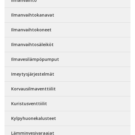
Ilmanvaihto
Ilmanvaihtokanavat
Ilmanvaihtokoneet
Ilmanvaihtosäleiköt
Ilmavesilämpöpumput
Imeytysjärjestelmät
Korvausilmaventtiilit
Kuristusventtiilit
Kylpyhuonekalusteet
Lämminvesivaraajat