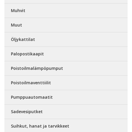
Muhvit
Muut
Öljykattilat
Palopostikaapit
Poistoilmalämpöpumput
Poistoilmaventtiilit
Pumppuautomaatit
Sadevesiputket
Suihkut, hanat ja tarvikkeet