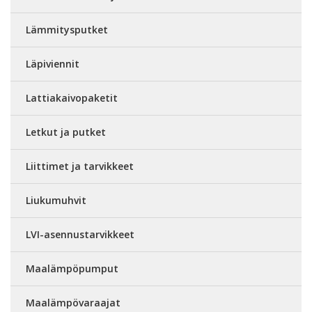
Lämmitysputket
Läpiviennit
Lattiakaivopaketit
Letkut ja putket
Liittimet ja tarvikkeet
Liukumuhvit
LVI-asennustarvikkeet
Maalämpöpumput
Maalämpövaraajat