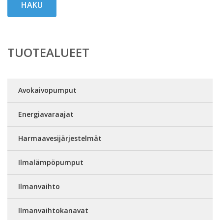
HAKU
TUOTEALUEET
Avokaivopumput
Energiavaraajat
Harmaavesijärjestelmät
Ilmalämpöpumput
Ilmanvaihto
Ilmanvaihtokanavat