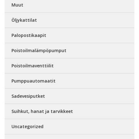
Muut
Öljykattilat
Palopostikaapit
Poistoilmalämpöpumput
Poistoilmaventtiilit
Pumppuautomaatit
Sadevesiputket
Suihkut, hanat ja tarvikkeet
Uncategorized