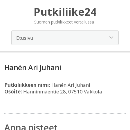
Putkiliike24
Suomen putkiliikkeet vertailussa
Hanén Ari Juhani
Putkiliikkeen nimi:
Hanén Ari Juhani
Osoite:
Hänninmäentie 28, 07510 Vakkola
Anna pisteet