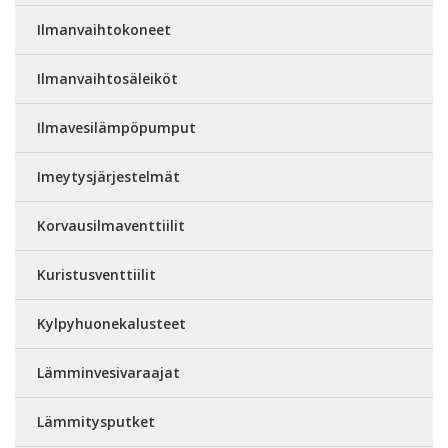
Ilmanvaihtokoneet
Ilmanvaihtosäleiköt
Ilmavesilämpöpumput
Imeytysjärjestelmät
Korvausilmaventtiilit
Kuristusventtiilit
Kylpyhuonekalusteet
Lämminvesivaraajat
Lämmitysputket