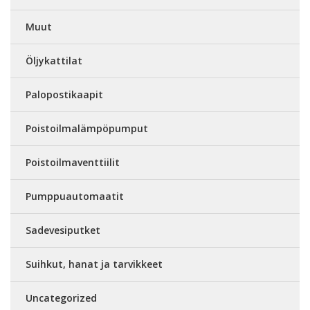
Muut
Öljykattilat
Palopostikaapit
Poistoilmalämpöpumput
Poistoilmaventtiilit
Pumppuautomaatit
Sadevesiputket
Suihkut, hanat ja tarvikkeet
Uncategorized