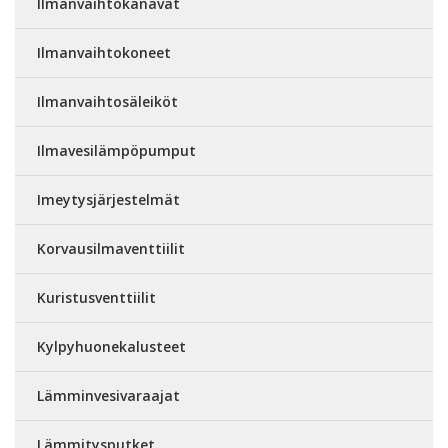
Ilmanvaihtokanavat
Ilmanvaihtokoneet
Ilmanvaihtosäleiköt
Ilmavesilämpöpumput
Imeytysjärjestelmät
Korvausilmaventtiilit
Kuristusventtiilit
Kylpyhuonekalusteet
Lämminvesivaraajat
Lämmitysputket