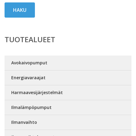
HAKU
TUOTEALUEET
Avokaivopumput
Energiavaraajat
Harmaavesijärjestelmät
Ilmalämpöpumput
Ilmanvaihto