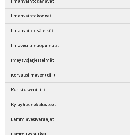
Ilmanvaihtokanavat
Ilmanvaihtokoneet
Ilmanvaihtosäleiköt
Ilmavesilämpöpumput
Imeytysjärjestelmät
Korvausilmaventtiilit
Kuristusventtiilit
Kylpyhuonekalusteet
Lämminvesivaraajat
Lämmitysputket