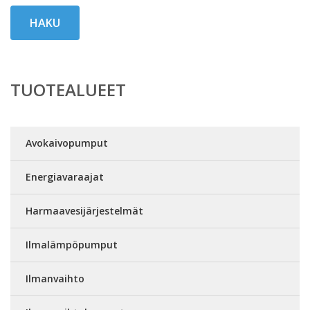
HAKU
TUOTEALUEET
Avokaivopumput
Energiavaraajat
Harmaavesijärjestelmät
Ilmalämpöpumput
Ilmanvaihto