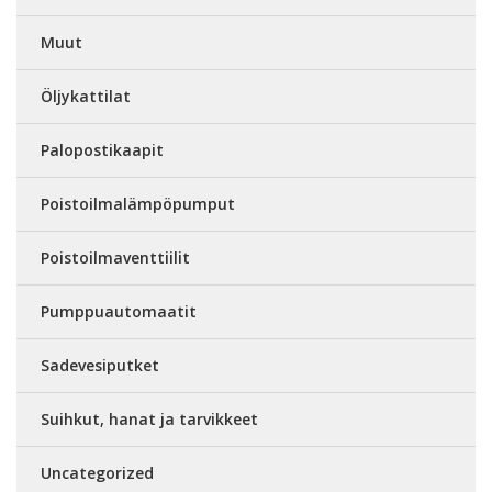
Muut
Öljykattilat
Palopostikaapit
Poistoilmalämpöpumput
Poistoilmaventtiilit
Pumppuautomaatit
Sadevesiputket
Suihkut, hanat ja tarvikkeet
Uncategorized