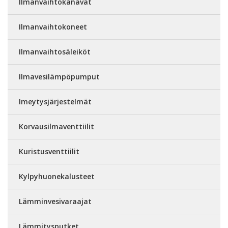
Ilmanvaihtokanavat
Ilmanvaihtokoneet
Ilmanvaihtosäleiköt
Ilmavesilämpöpumput
Imeytysjärjestelmät
Korvausilmaventtiilit
Kuristusventtiilit
Kylpyhuonekalusteet
Lämminvesivaraajat
Lämmitysputket