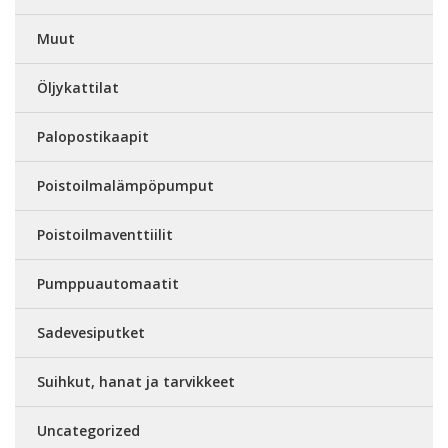
Muut
Öljykattilat
Palopostikaapit
Poistoilmalämpöpumput
Poistoilmaventtiilit
Pumppuautomaatit
Sadevesiputket
Suihkut, hanat ja tarvikkeet
Uncategorized