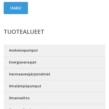
HAKU
TUOTEALUEET
Avokaivopumput
Energiavaraajat
Harmaavesijärjestelmät
Ilmalämpöpumput
Ilmanvaihto