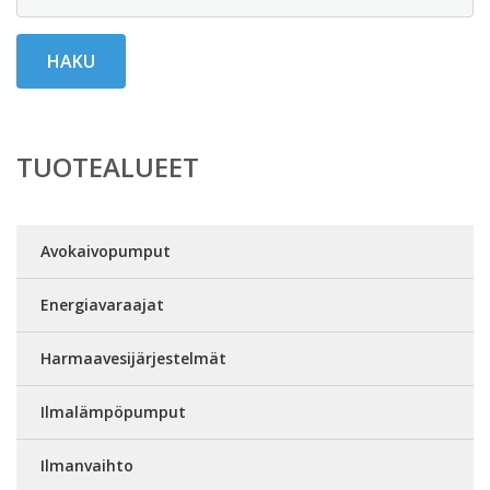
HAKU
TUOTEALUEET
Avokaivopumput
Energiavaraajat
Harmaavesijärjestelmät
Ilmalämpöpumput
Ilmanvaihto