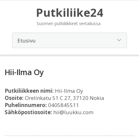
Putkiliike24
Suomen putkiliikkeet vertailussa
Hii-Ilma Oy
Putkiliikkeen nimi:
Hii-Ilma Oy
Osoite:
Orelinkatu 51 C 27, 37120 Nokia
Puhelinnumero:
0405845511
Sähköpostiosoite:
hii@luukku.com