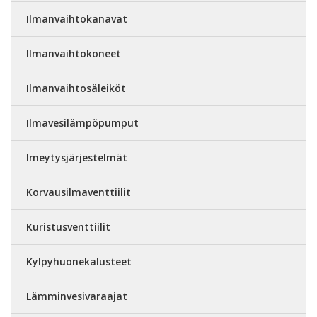
Ilmanvaihtokanavat
Ilmanvaihtokoneet
Ilmanvaihtosäleiköt
Ilmavesilämpöpumput
Imeytysjärjestelmät
Korvausilmaventtiilit
Kuristusventtiilit
Kylpyhuonekalusteet
Lämminvesivaraajat