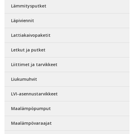
Lämmitysputket
Läpiviennit
Lattiakaivopaketit
Letkut ja putket
Liittimet ja tarvikkeet
Liukumuhvit
LVI-asennustarvikkeet
Maalämpöpumput
Maalämpövaraajat