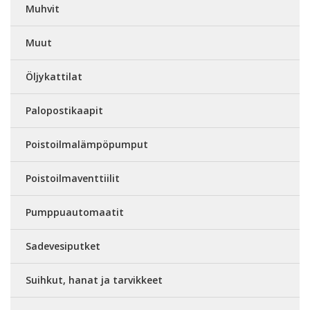
Muhvit
Muut
Öljykattilat
Palopostikaapit
Poistoilmalämpöpumput
Poistoilmaventtiilit
Pumppuautomaatit
Sadevesiputket
Suihkut, hanat ja tarvikkeet