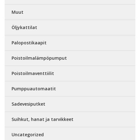
Muut
Öljykattilat
Palopostikaapit
Poistoilmalämpöpumput
Poistoilmaventtiilit
Pumppuautomaatit
Sadevesiputket
Suihkut, hanat ja tarvikkeet
Uncategorized