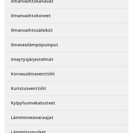
Ilmanvaihtokanavat
Ilmanvaihtokoneet
Ilmanvaihtosäleiköt
Ilmavesilämpöpumput
Imeytysjärjestelmät
Korvausilmaventtiilit
Kuristusventtiilit
Kylpyhuonekalusteet
Lämminvesivaraajat
Lämmitysputket