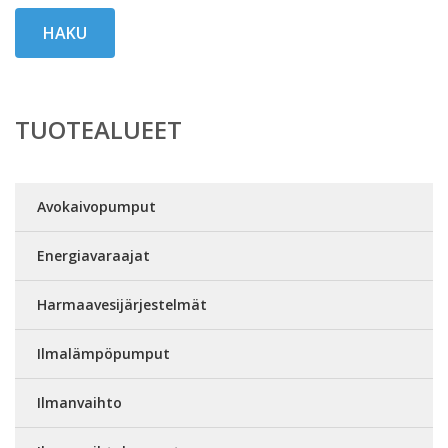
HAKU
TUOTEALUEET
Avokaivopumput
Energiavaraajat
Harmaavesijärjestelmät
Ilmalämpöpumput
Ilmanvaihto