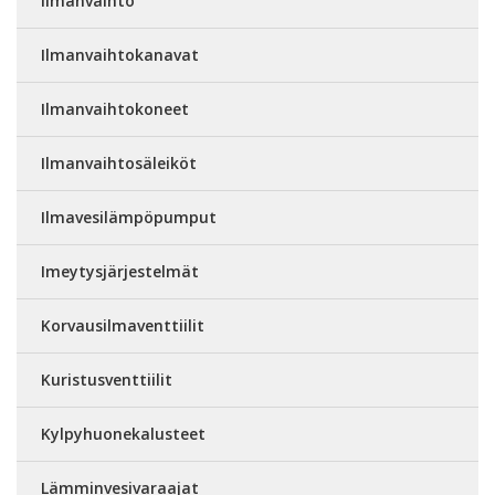
Ilmanvaihto
Ilmanvaihtokanavat
Ilmanvaihtokoneet
Ilmanvaihtosäleiköt
Ilmavesilämpöpumput
Imeytysjärjestelmät
Korvausilmaventtiilit
Kuristusventtiilit
Kylpyhuonekalusteet
Lämminvesivaraajat