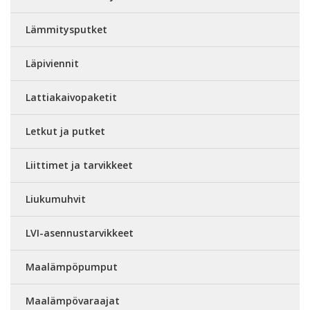
Lämmitysputket
Läpiviennit
Lattiakaivopaketit
Letkut ja putket
Liittimet ja tarvikkeet
Liukumuhvit
LVI-asennustarvikkeet
Maalämpöpumput
Maalämpövaraajat