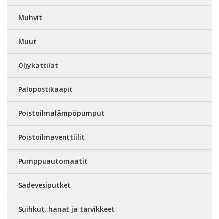
Muhvit
Muut
Öljykattilat
Palopostikaapit
Poistoilmalämpöpumput
Poistoilmaventtiilit
Pumppuautomaatit
Sadevesiputket
Suihkut, hanat ja tarvikkeet