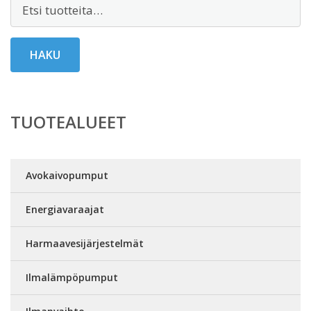
Etsi:
HAKU
TUOTEALUEET
Avokaivopumput
Energiavaraajat
Harmaavesijärjestelmät
Ilmalämpöpumput