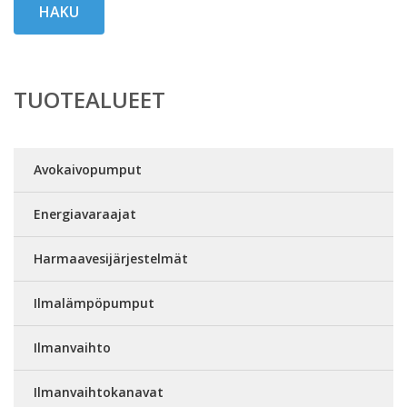
HAKU
TUOTEALUEET
Avokaivopumput
Energiavaraajat
Harmaavesijärjestelmät
Ilmalämpöpumput
Ilmanvaihto
Ilmanvaihtokanavat