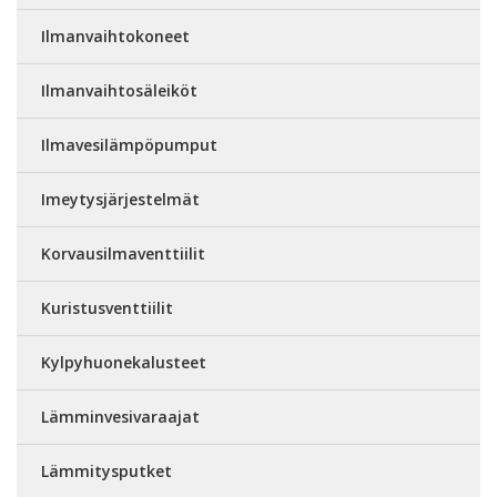
Ilmanvaihtokoneet
Ilmanvaihtosäleiköt
Ilmavesilämpöpumput
Imeytysjärjestelmät
Korvausilmaventtiilit
Kuristusventtiilit
Kylpyhuonekalusteet
Lämminvesivaraajat
Lämmitysputket