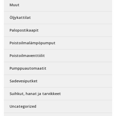
Muut
Öljykattilat
Palopostikaapit
Poistoilmalämpöpumput
Poistoilmaventtiilit
Pumppuautomaatit
Sadevesiputket
Suihkut, hanat ja tarvikkeet
Uncategorized