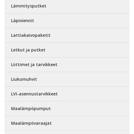
Lämmitysputket
Läpiviennit
Lattiakaivopaketit
Letkut ja putket
Liittimet ja tarvikkeet
Liukumuhvit
LVI-asennustarvikkeet
Maalämpöpumput
Maalämpövaraajat