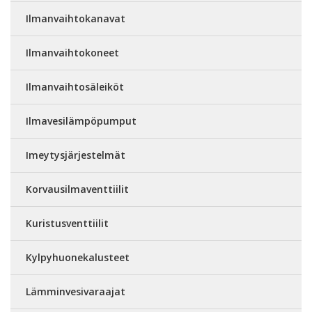
Ilmanvaihtokanavat
Ilmanvaihtokoneet
Ilmanvaihtosäleiköt
Ilmavesilämpöpumput
Imeytysjärjestelmät
Korvausilmaventtiilit
Kuristusventtiilit
Kylpyhuonekalusteet
Lämminvesivaraajat