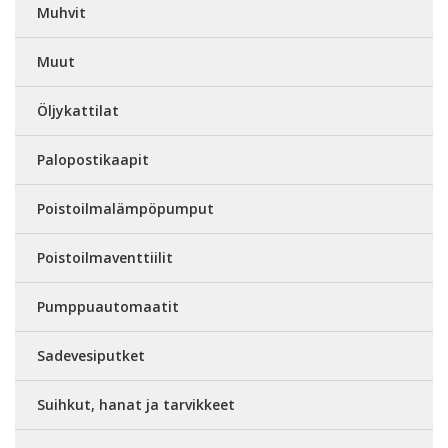
Muhvit
Muut
Öljykattilat
Palopostikaapit
Poistoilmalämpöpumput
Poistoilmaventtiilit
Pumppuautomaatit
Sadevesiputket
Suihkut, hanat ja tarvikkeet