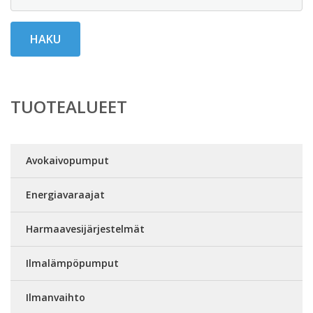
HAKU
TUOTEALUEET
Avokaivopumput
Energiavaraajat
Harmaavesijärjestelmät
Ilmalämpöpumput
Ilmanvaihto