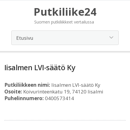
Putkiliike24
Suomen putkiliikkeet vertailussa
Iisalmen LVI-säätö Ky
Putkiliikkeen nimi:
Iisalmen LVI-säätö Ky
Osoite:
Koivurinteenkatu 19, 74120 Iisalmi
Puhelinnumero:
0400573414