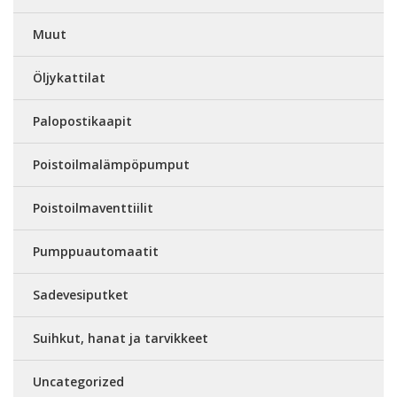
Muut
Öljykattilat
Palopostikaapit
Poistoilmalämpöpumput
Poistoilmaventtiilit
Pumppuautomaatit
Sadevesiputket
Suihkut, hanat ja tarvikkeet
Uncategorized