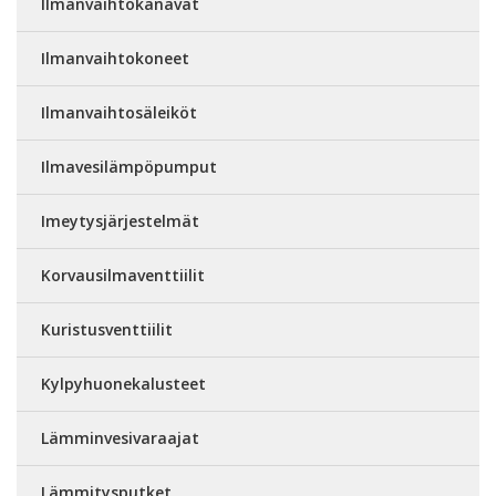
Ilmanvaihtokanavat
Ilmanvaihtokoneet
Ilmanvaihtosäleiköt
Ilmavesilämpöpumput
Imeytysjärjestelmät
Korvausilmaventtiilit
Kuristusventtiilit
Kylpyhuonekalusteet
Lämminvesivaraajat
Lämmitysputket