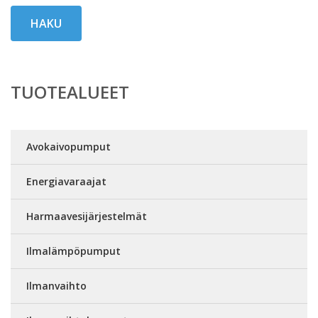
HAKU
TUOTEALUEET
Avokaivopumput
Energiavaraajat
Harmaavesijärjestelmät
Ilmalämpöpumput
Ilmanvaihto