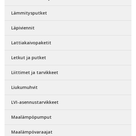
Lämmitysputket
Läpiviennit
Lattiakaivopaketit
Letkut ja putket
Liittimet ja tarvikkeet
Liukumuhvit
LVI-asennustarvikkeet
Maalämpöpumput
Maalämpövaraajat