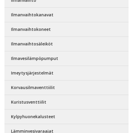
Ilmanvaihto
Ilmanvaihtokanavat
Ilmanvaihtokoneet
Ilmanvaihtosäleiköt
Ilmavesilämpöpumput
Imeytysjärjestelmät
Korvausilmaventtiilit
Kuristusventtiilit
Kylpyhuonekalusteet
Lämminvesivaraajat