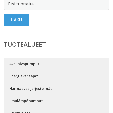
Etsi:
HAKU
TUOTEALUEET
Avokaivopumput
Energiavaraajat
Harmaavesijärjestelmät
Ilmalämpöpumput