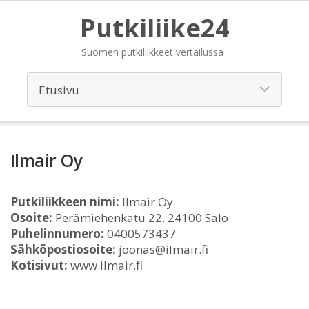
Putkiliike24
Suomen putkiliikkeet vertailussa
Ilmair Oy
Putkiliikkeen nimi:
Ilmair Oy
Osoite:
Perämiehenkatu 22, 24100 Salo
Puhelinnumero:
0400573437
Sähköpostiosoite:
joonas@ilmair.fi
Kotisivut:
www.ilmair.fi