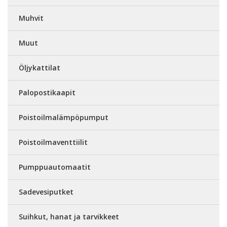
Muhvit
Muut
Öljykattilat
Palopostikaapit
Poistoilmalämpöpumput
Poistoilmaventtiilit
Pumppuautomaatit
Sadevesiputket
Suihkut, hanat ja tarvikkeet