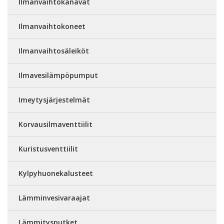
Ilmanvaihtokanavat
Ilmanvaihtokoneet
Ilmanvaihtosäleiköt
Ilmavesilämpöpumput
Imeytysjärjestelmät
Korvausilmaventtiilit
Kuristusventtiilit
Kylpyhuonekalusteet
Lämminvesivaraajat
Lämmitysputket