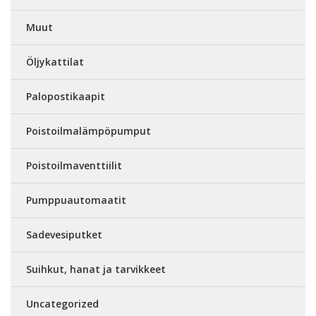
Muut
Öljykattilat
Palopostikaapit
Poistoilmalämpöpumput
Poistoilmaventtiilit
Pumppuautomaatit
Sadevesiputket
Suihkut, hanat ja tarvikkeet
Uncategorized