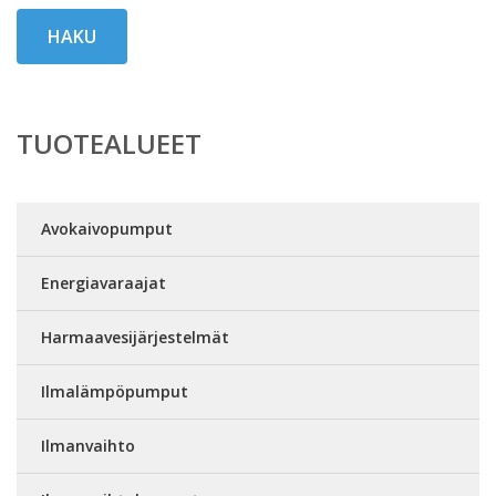
HAKU
TUOTEALUEET
Avokaivopumput
Energiavaraajat
Harmaavesijärjestelmät
Ilmalämpöpumput
Ilmanvaihto