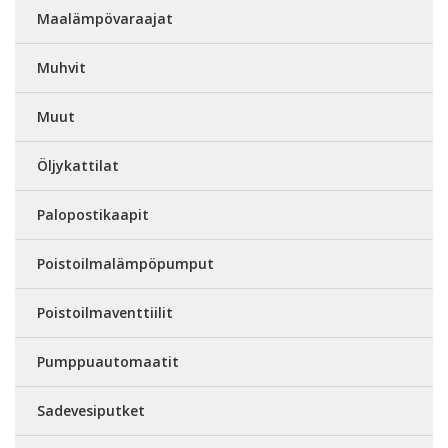
Maalämpövaraajat
Muhvit
Muut
Öljykattilat
Palopostikaapit
Poistoilmalämpöpumput
Poistoilmaventtiilit
Pumppuautomaatit
Sadevesiputket