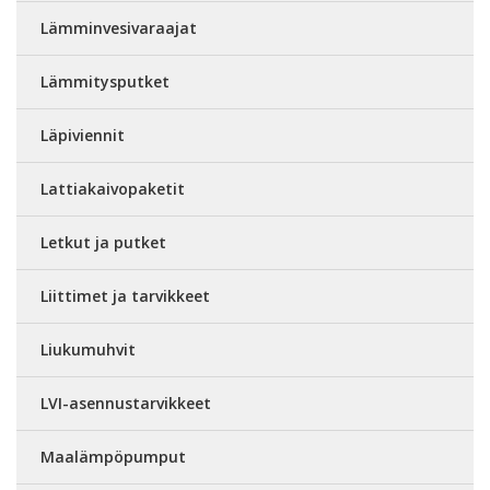
Lämminvesivaraajat
Lämmitysputket
Läpiviennit
Lattiakaivopaketit
Letkut ja putket
Liittimet ja tarvikkeet
Liukumuhvit
LVI-asennustarvikkeet
Maalämpöpumput