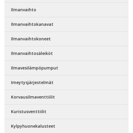
Ilmanvaihto
Ilmanvaihtokanavat
Ilmanvaihtokoneet
Ilmanvaihtosäleiköt
Ilmavesilämpöpumput
Imeytysjärjestelmät
Korvausilmaventtiilit
Kuristusventtiilit
Kylpyhuonekalusteet