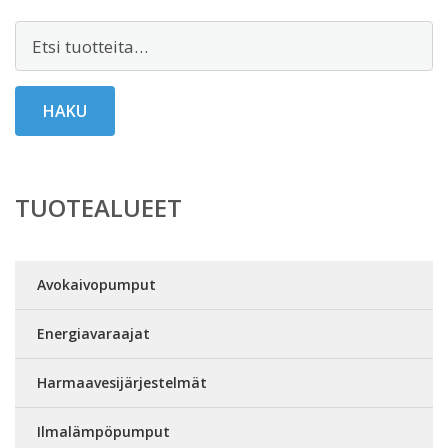
Etsi:
HAKU
TUOTEALUEET
Avokaivopumput
Energiavaraajat
Harmaavesijärjestelmät
Ilmalämpöpumput