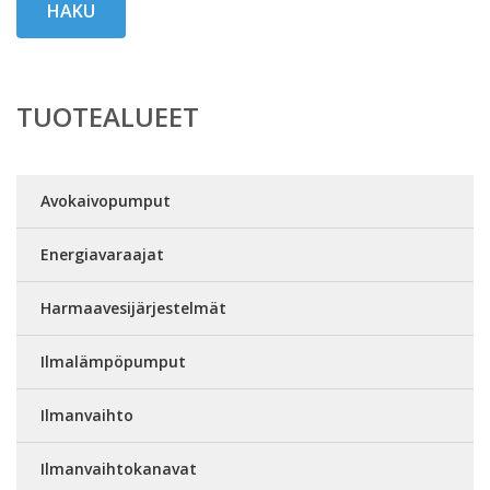
HAKU
TUOTEALUEET
Avokaivopumput
Energiavaraajat
Harmaavesijärjestelmät
Ilmalämpöpumput
Ilmanvaihto
Ilmanvaihtokanavat