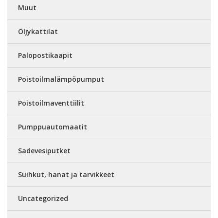
Muut
Öljykattilat
Palopostikaapit
Poistoilmalämpöpumput
Poistoilmaventtiilit
Pumppuautomaatit
Sadevesiputket
Suihkut, hanat ja tarvikkeet
Uncategorized