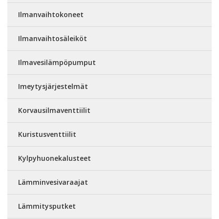
Ilmanvaihtokoneet
Ilmanvaihtosäleiköt
Ilmavesilämpöpumput
Imeytysjärjestelmät
Korvausilmaventtiilit
Kuristusventtiilit
Kylpyhuonekalusteet
Lämminvesivaraajat
Lämmitysputket